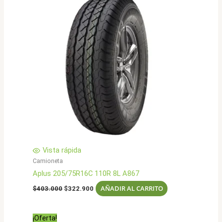
Vista rápida
Camioneta
Aplus 205/75R16C 110R 8L A867
El
El
AÑADIR AL CARRITO
$
403.000
$
322.900
precio
precio
original
actual
era:
es:
¡Oferta!
$403.000.
$322.900.