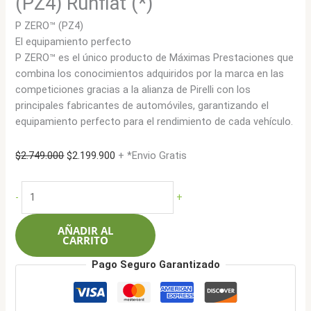
(PZ4) Runflat (*)
P ZERO™ (PZ4)
El equipamiento perfecto
P ZERO™ es el único producto de Máximas Prestaciones que
combina los conocimientos adquiridos por la marca en las
competiciones gracias a la alianza de Pirelli con los
principales fabricantes de automóviles, garantizando el
equipamiento perfecto para el rendimiento de cada vehículo.
El
El
$
2.749.000
$
2.199.900
+ *Envio Gratis
precio
precio
original
actual
Pirelli
-
+
era:
es:
275/40R19
$2.749.000.
$2.199.900.
101Y
AÑADIR AL
P
CARRITO
Zero
Pago Seguro Garantizado
(PZ4)
Runflat
(*)