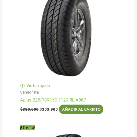
Vista rápida
Camioneta
Aplus 225/70R15C 112R 8L A867
El
El
AÑADIR AL CARRITO
$
380.000
$
303.900
precio
precio
original
actual
era:
es:
¡Oferta!
$380.000.
$303.900.