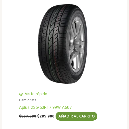
Vista rápida
Camioneta
Aplus 235/50R17 99W A607
El
El
AÑADIR AL CARRITO
$
357.000
$
285.900
precio
precio
original
actual