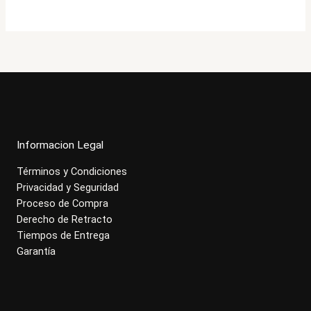
era:
es:
$357.000.
$285.900.
Informacion Legal
Términos y Condiciones
Privacidad y Seguridad
Proceso de Compra
Derecho de Retracto
Tiempos de Entrega
Garantía