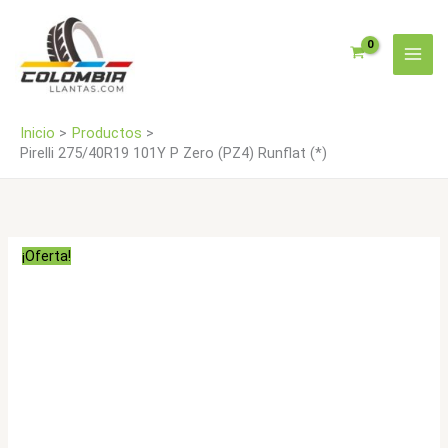
Ir
(PZ4)
al
Runflat
contenido
(*)
cantidad
Inicio
Productos
Pirelli 275/40R19 101Y P Zero (PZ4) Runflat (*)
¡Oferta!