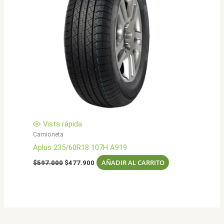
Vista rápida
Camioneta
Aplus 235/60R18 107H A919
El
El
AÑADIR AL CARRITO
$
597.000
$
477.900
precio
precio
original
actual
era:
es:
$597.000.
$477.900.