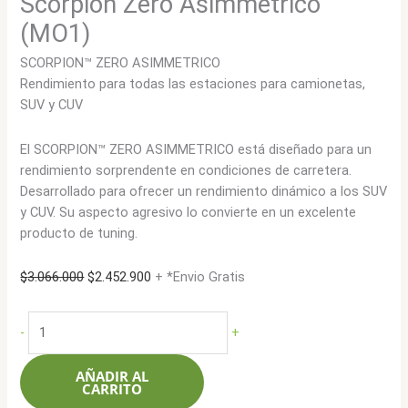
Scorpion Zero Asimmetrico
(MO1)
SCORPION™ ZERO ASIMMETRICO
Rendimiento para todas las estaciones para camionetas,
SUV y CUV
El SCORPION™ ZERO ASIMMETRICO está diseñado para un
rendimiento sorprendente en condiciones de carretera.
Desarrollado para ofrecer un rendimiento dinámico a los SUV
y CUV. Su aspecto agresivo lo convierte en un excelente
producto de tuning.
El
El
$
3.066.000
$
2.452.900
+ *Envio Gratis
precio
precio
original
actual
Pirelli
-
+
era:
es:
275/50R20
$3.066.000.
$2.452.900.
113WXL
AÑADIR AL
Scorpion
CARRITO
Zero