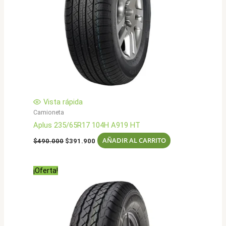
Vista rápida
Camioneta
Aplus 235/65R17 104H A919 HT
El
El
AÑADIR AL CARRITO
$
490.000
$
391.900
precio
precio
original
actual
era:
es:
¡Oferta!
$490.000.
$391.900.