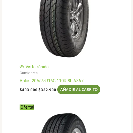
Vista rápida
Camioneta
Aplus 205/75R16C 110R 8L A867
El
El
AÑADIR AL CARRITO
$
403.000
$
322.900
precio
precio
original
actual
era:
es:
¡Oferta!
$403.000.
$322.900.