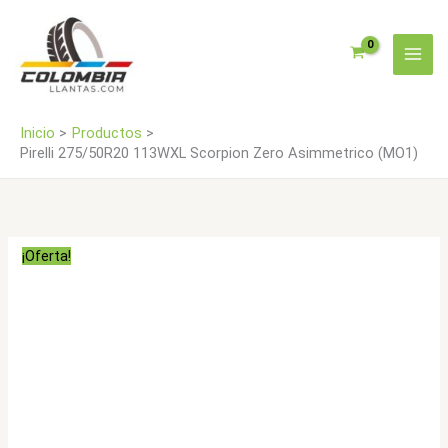
Ir
Asimmetrico
al
(MO1)
contenido
cantidad
Inicio
Productos
Pirelli 275/50R20 113WXL Scorpion Zero Asimmetrico (MO1)
¡Oferta!