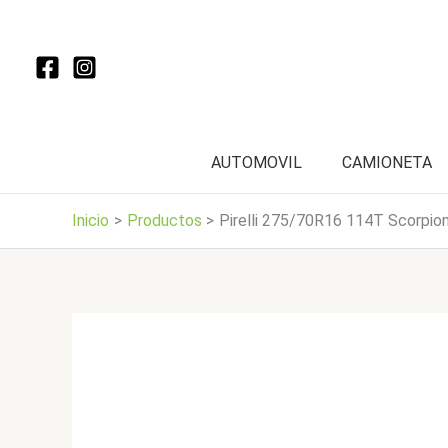
Ir
al
contenido
AUTOMOVIL
CAMIONETA
Inicio
Productos
Pirelli 275/70R16 114T Scorpion 