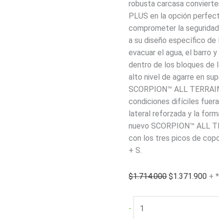
robusta carcasa convier
PLUS en la opción perfecta
comprometer la seguridad 
a su diseño específico de
evacuar el agua, el barro y
dentro de los bloques de 
alto nivel de agarre en sup
SCORPION™ ALL TERRAIN 
condiciones difíciles fuera
lateral reforzada y la for
nuevo SCORPION™ ALL TE
con los tres picos de cop
+ S.
El
El
$
1.714.000
$
1.371.900
+ 
precio
pre
original
act
Pirelli
-
era:
es:
275/70R16