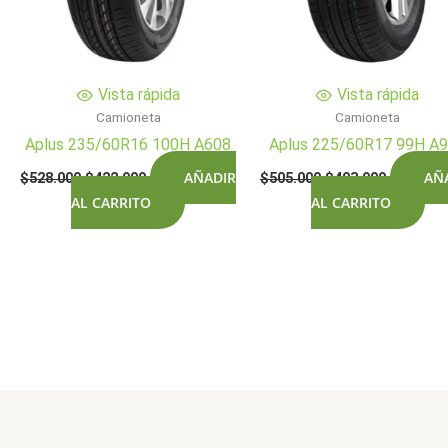
Vista rápida
Vista rápida
Camioneta
Camioneta
Aplus 235/60R16 100H A608
Aplus 225/60R17 99H A
El
El
El
El
AÑADIR
AÑ
$
528.000
$
422.900
$
505.000
$
403.900
precio
precio
precio
precio
AL CARRITO
AL CARRITO
original
actual
original
actual
era:
es:
era:
es:
$528.000.
$422.900.
$505.000.
$403.900