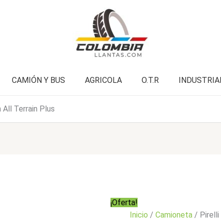
All
era:
es:
Terrain
$1.714.000.
$1.371.900.
Plus
cantidad
CAMIÓN Y BUS
AGRICOLA
O.T.R
INDUSTRIA
All Terrain Plus
¡Oferta!
Inicio
/
Camioneta
/ Pirell