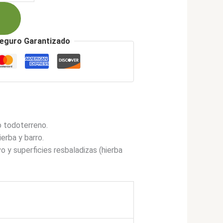
371.900.
eguro Garantizado
o todoterreno.
erba y barro.
o y superficies resbaladizas (hierba