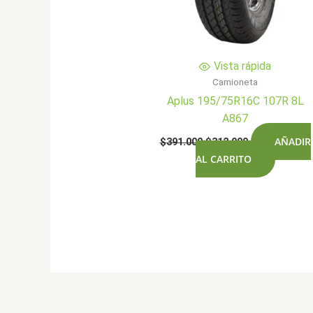
Vista rápida
Camioneta
Aplus 195/75R16C 107R 8L
A867
El
El
AÑADIR
$
391.000
$
312.900
precio
precio
AL CARRITO
original
actual
era:
es:
$391.000.
$312.900.