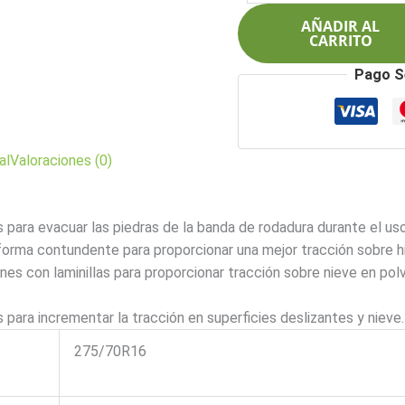
$1.714.000.
$1.
114T
AÑADIR AL
Scorpion
CARRITO
All
Pago S
Terrain
Plus
cantidad
al
Valoraciones (0)
 para evacuar las piedras de la banda de rodadura durante el us
forma contundente para proporcionar una mejor tracción sobre hi
es con laminillas para proporcionar tracción sobre nieve en polv
 para incrementar la tracción en superficies deslizantes y nieve.
275/70R16