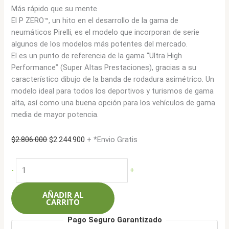
Más rápido que su mente
El P ZERO™, un hito en el desarrollo de la gama de
neumáticos Pirelli, es el modelo que incorporan de serie
algunos de los modelos más potentes del mercado.
El es un punto de referencia de la gama “Ultra High
Performance” (Super Altas Prestaciones), gracias a su
característico dibujo de la banda de rodadura asimétrico. Un
modelo ideal para todos los deportivos y turismos de gama
alta, así como una buena opción para los vehículos de gama
media de mayor potencia.
El
El
$
2.806.000
$
2.244.900
+ *Envio Gratis
precio
precio
original
actual
Pirelli
-
+
era:
es:
285/30ZR19
$2.806.000.
$2.244.900.
(98Y)XL
AÑADIR AL
P
CARRITO
Zero
Pago Seguro Garantizado
(MO)