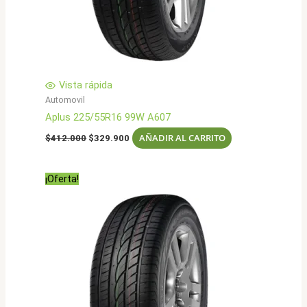
Vista rápida
Automovil
Aplus 225/55R16 99W A607
El
El
AÑADIR AL CARRITO
$
412.000
$
329.900
precio
precio
original
actual
era:
es:
¡Oferta!
$412.000.
$329.900.