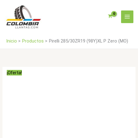
Ir
(MO)
al
cantidad
contenido
Inicio
Productos
Pirelli 285/30ZR19 (98Y)XL P Zero (MO)
¡Oferta!