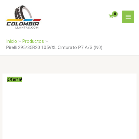
Ir
A/S
al
(N0)
contenido
cantidad
Inicio
Productos
Pirelli 295/35R20 105VXL Cinturato P7 A/S (N0)
¡Oferta!