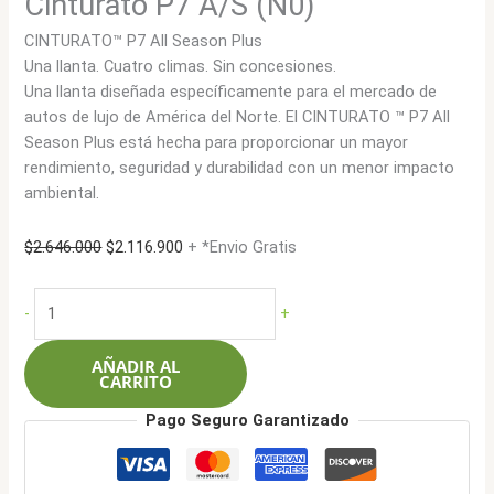
Cinturato P7 A/S (N0)
CINTURATO™ P7 All Season Plus
Una llanta. Cuatro climas. Sin concesiones.
Una llanta diseñada específicamente para el mercado de
autos de lujo de América del Norte. El CINTURATO ™ P7 All
Season Plus está hecha para proporcionar un mayor
rendimiento, seguridad y durabilidad con un menor impacto
ambiental.
El
El
$
2.646.000
$
2.116.900
+ *Envio Gratis
precio
precio
original
actual
Pirelli
-
+
era:
es:
295/35R20
$2.646.000.
$2.116.900.
105VXL
AÑADIR AL
Cinturato
CARRITO
P7
Pago Seguro Garantizado
A/S
(N0)
cantidad