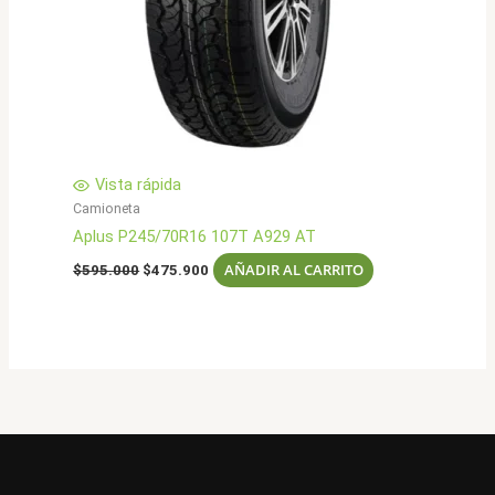
Vista rápida
Camioneta
Aplus P245/70R16 107T A929 AT
El
El
AÑADIR AL CARRITO
$
595.000
$
475.900
precio
precio
original
actual
era:
es:
$595.000.
$475.900.