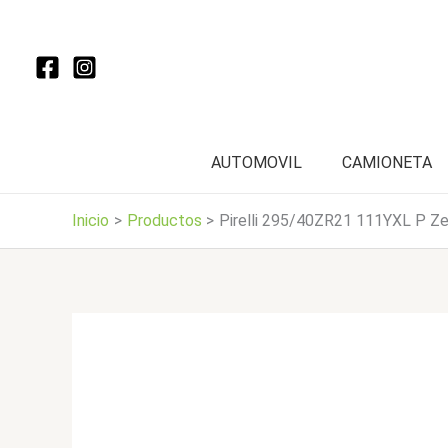
Ir
al
contenido
AUTOMOVIL
CAMIONETA
Inicio
Productos
Pirelli 295/40ZR21 111YXL P Z