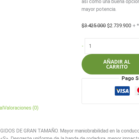
así como una buena opció
mayor potencia.
El
El
$
3.425.000
$
2.739.900
+ 
precio
pre
original
act
Pirelli
-
era:
es:
295/40ZR21
$3.425.000.
$2.
111YXL
AÑADIR AL
P
CARRITO
Zero
Pago S
(MO)
cantidad
al
Valoraciones (0)
OS DE GRAN TAMAÑO. Mayor maniobrabilidad en la conducci
 Desgaste uniforme de la banda de rodadura, menor impacto 