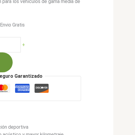
n para los vehículos de gama media de
*Envio Gratis
cio
ual
+
739.900.
eguro Garantizado
ón deportiva
acústico y mayor kilometraje