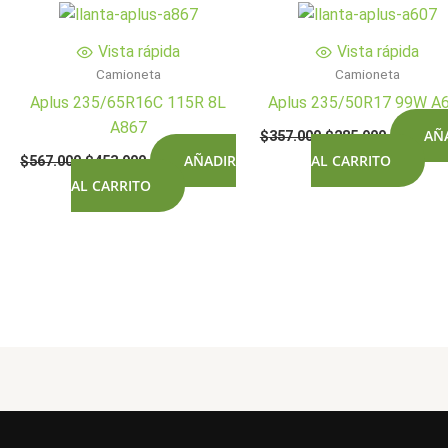
Vista rápida
Vista rápida
Camioneta
Camioneta
Aplus 235/65R16C 115R 8L
Aplus 235/50R17 99W A
A867
El
El
AÑ
$
357.000
$
285.900
precio
precio
El
El
AÑADIR
AL CARRITO
$
567.000
$
453.900
original
actual
precio
precio
AL CARRITO
era:
es:
original
actual
$357.000.
$285.900
era:
es:
$567.000.
$453.900.