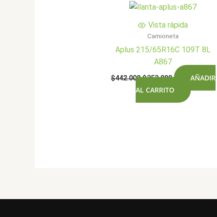
Vista rápida
Camioneta
Aplus 215/65R16C 109T 8L
A867
El
El
AÑADIR
$
442.000
$
353.900
precio
precio
AL CARRITO
original
actual
era:
es:
$442.000.
$353.900.