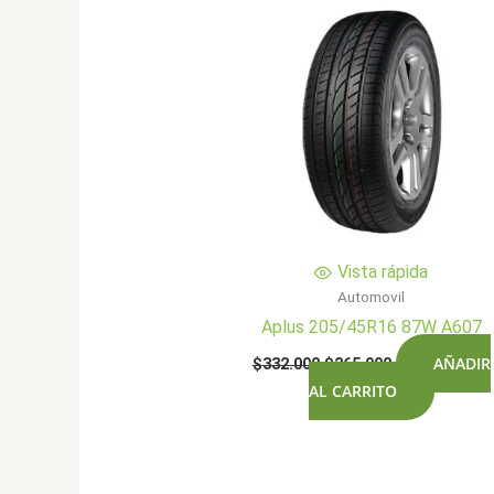
Vista rápida
Automovil
Aplus 205/45R16 87W A607
El
El
AÑADIR
$
332.000
$
265.900
precio
precio
AL CARRITO
original
actual
era:
es:
$332.000.
$265.900.