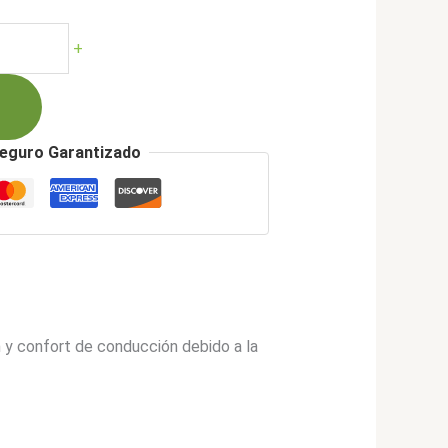
cio
ual
+
901.900.
eguro Garantizado
n y confort de conducción debido a la