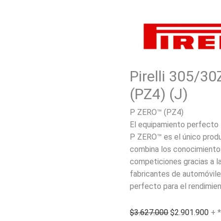
Pirelli 305/3
(PZ4) (J)
P ZERO™ (PZ4)
El equipamiento perfecto
P ZERO™ es el único prod
combina los conocimientos
competiciones gracias a la 
fabricantes de automóvile
perfecto para el rendimie
El
El
$
3.627.000
$
2.901.900
+ 