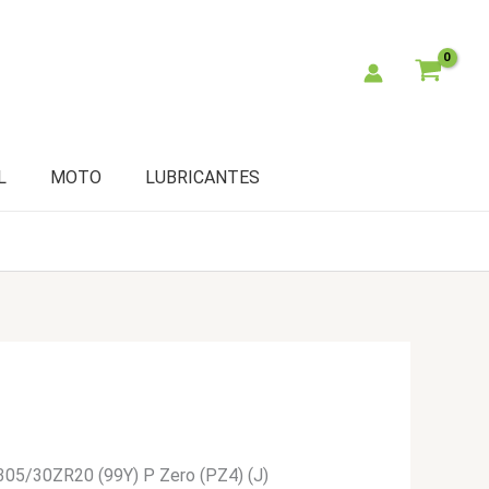
L
MOTO
LUBRICANTES
i 305/30ZR20 (99Y) P Zero (PZ4) (J)