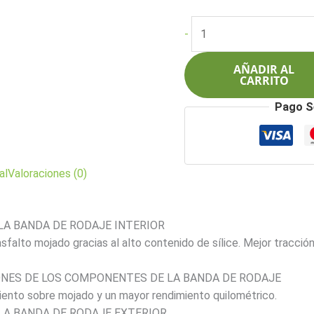
precio
pre
original
act
Pirelli
-
era:
es:
305/30ZR20
$3.627.000.
$2.
(99Y)
AÑADIR AL
P
CARRITO
Zero
Pago S
(PZ4)
(J)
cantidad
al
Valoraciones (0)
LA BANDA DE RODAJE INTERIOR
falto mojado gracias al alto contenido de sílice. Mejor tracció
ONES DE LOS COMPONENTES DE LA BANDA DE RODAJE
miento sobre mojado y un mayor rendimiento quilométrico.
LA BANDA DE RODAJE EXTERIOR