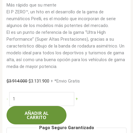
Más rápido que su mente
El P ZERO™, un hito en el desarrollo de la gama de
neumáticos Pirelli, es el modelo que incorporan de serie
algunos de los modelos más potentes del mercado.
El es un punto de referencia de la gama “Ultra High
Performance” (Super Altas Prestaciones), gracias a su
característico dibujo de la banda de rodadura asimétrico. Un
modelo ideal para todos los deportivos y turismos de gama
alta, así como una buena opción para los vehículos de gama
media de mayor potencia.
El
El
$
3.914.000
$
3.131.900
+ *Envio Gratis
precio
precio
original
actual
Pirelli
-
+
era:
es:
305/40ZR20
$3.914.000.
$3.131.900.
(112Y)XL
AÑADIR AL
P
CARRITO
Zero
Pago Seguro Garantizado
(N0)