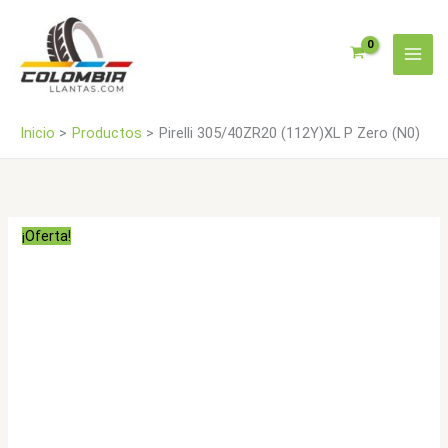
Ir
(N0)
al
cantidad
contenido
Inicio
Productos
Pirelli 305/40ZR20 (112Y)XL P Zero (N0)
¡Oferta!