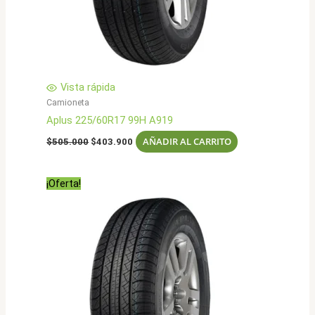
Vista rápida
Camioneta
Aplus 225/60R17 99H A919
El
El
AÑADIR AL CARRITO
$
505.000
$
403.900
precio
precio
original
actual
era:
es:
¡Oferta!
$505.000.
$403.900.