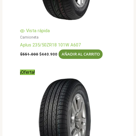
Vista rápida
Camioneta
Aplus 235/50ZR18 101W A607
El
El
AÑADIR AL CARRITO
$
551.000
$
440.900
precio
precio
original
actual
era:
es:
¡Oferta!
$551.000.
$440.900.