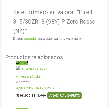
Sé el primero en valorar “Pirelli
315/30ZR18 (98Y) P Zero Rosso
(N4)”
Debes
acceder
para publicar una valoración.
Productos relacionados
¡Oferta!
Vista rápida
Automovil
Aplus 205/50R17 93W A607
El
El
AÑADIR AL CARRITO
$
398.000
$
318.900
precio
precio
original
actual
era:
es: