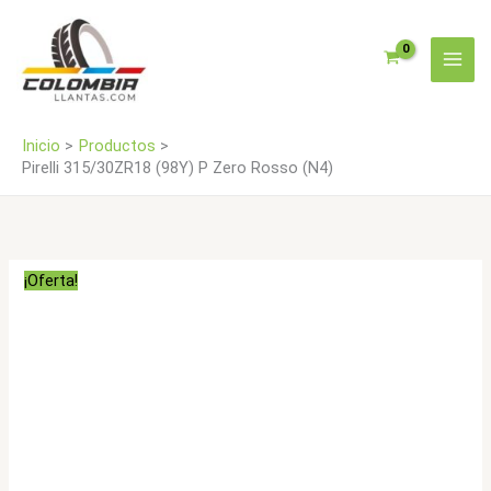
Ir
Rosso
al
(N4)
contenido
cantidad
Inicio
Productos
Pirelli 315/30ZR18 (98Y) P Zero Rosso (N4)
¡Oferta!