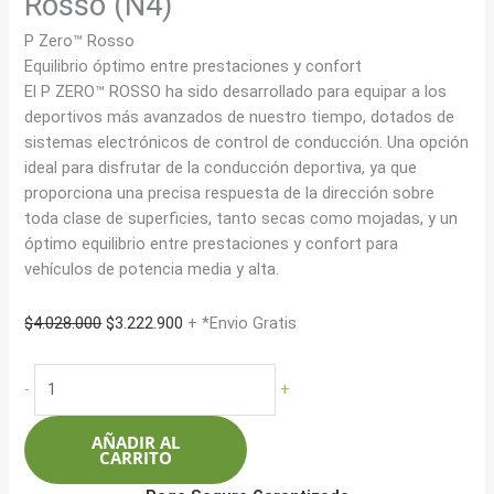
Rosso (N4)
P Zero™ Rosso
Equilibrio óptimo entre prestaciones y confort
El P ZERO™ ROSSO ha sido desarrollado para equipar a los
deportivos más avanzados de nuestro tiempo, dotados de
sistemas electrónicos de control de conducción. Una opción
ideal para disfrutar de la conducción deportiva, ya que
proporciona una precisa respuesta de la dirección sobre
toda clase de superficies, tanto secas como mojadas, y un
óptimo equilibrio entre prestaciones y confort para
vehículos de potencia media y alta.
El
El
$
4.028.000
$
3.222.900
+ *Envio Gratis
precio
precio
original
actual
Pirelli
-
+
era:
es:
315/30ZR18
$4.028.000.
$3.222.900.
(98Y)
AÑADIR AL
P
CARRITO
Zero