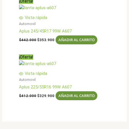
¡Oferta!
$398.000.
$318.900.
Vista rápida
Automovil
Aplus 245/45R17 99W A607
El
El
AÑADIR AL CARRITO
$
442.000
$
353.900
precio
precio
original
actual
era:
es:
¡Oferta!
$442.000.
$353.900.
Vista rápida
Automovil
Aplus 225/55R16 99W A607
El
El
AÑADIR AL CARRITO
$
412.000
$
329.900
precio
precio
original
actual
era:
es:
$412.000.
$329.900.