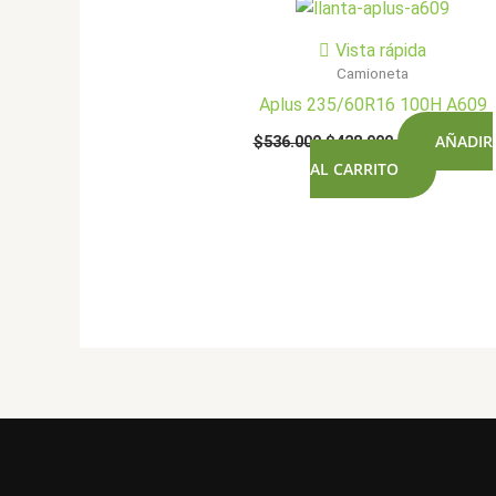
Vista rápida
Camioneta
Aplus 235/60R16 100H A609
El
El
AÑADIR
$
536.000
$
428.900
precio
precio
AL CARRITO
original
actual
era:
es:
$536.000.
$428.900.