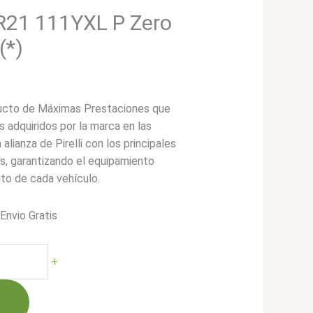
5R21 111YXL P Zero
(*)
ucto de Máximas Prestaciones que
 adquiridos por la marca en las
alianza de Pirelli con los principales
s, garantizando el equipamiento
nto de cada vehículo.
*Envio Gratis
cio
ual
+
781.900.