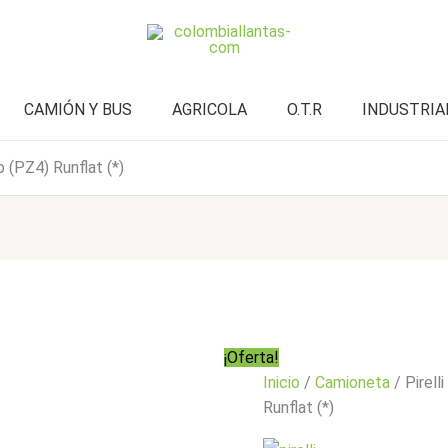
Zero
era:
actual
(PZ4)
$4.727.000.
es:
Runflat
$3.781.900.
(*)
cantidad
CAMIÓN Y BUS
AGRICOLA
O.T.R
INDUSTRIA
 (PZ4) Runflat (*)
¡Oferta!
Inicio
/
Camioneta
/ Pirel
Runflat (*)