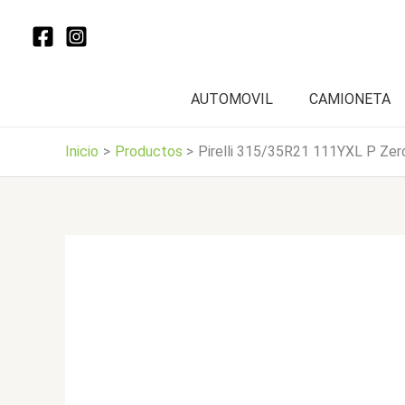
Ir
al
contenido
AUTOMOVIL
CAMIONETA
Inicio
Productos
Pirelli 315/35R21 111YXL P Zero