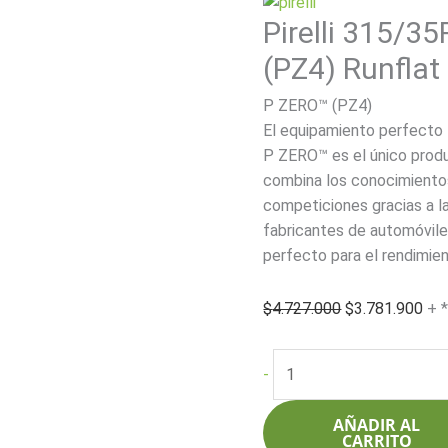
Pirelli 315/3
(PZ4) Runflat 
P ZERO™ (PZ4)
El equipamiento perfecto
P ZERO™ es el único prod
combina los conocimientos
competiciones gracias a la 
fabricantes de automóvile
perfecto para el rendimie
El
El
$
4.727.000
$
3.781.900
+ 
precio
pre
original
act
Pirelli
-
era:
es:
315/35R21
$4.727.000.
$3.
111YXL
AÑADIR AL
P
CARRITO