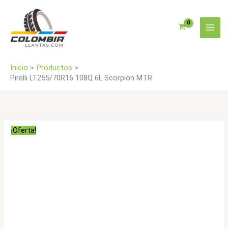
Ir
MTR
al
cantidad
contenido
Inicio
Productos
Pirelli LT255/70R16 108Q 6L Scorpion MTR
¡Oferta!