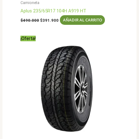
Camioneta
Aplus 235/65R17 104H A919 HT
El
El
AÑADIR AL CARRITO
$
490.000
$
391.900
precio
precio
original
actual
era:
es:
¡Oferta!
$490.000.
$391.900.