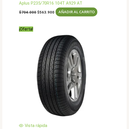
Aplus P235/70R16 104T A929 AT
El
El
AÑADIR AL CARRITO
$
704.000
$
563.900
precio
precio
original
actual
era:
es:
¡Oferta!
$704.000.
$563.900.
Vista rápida