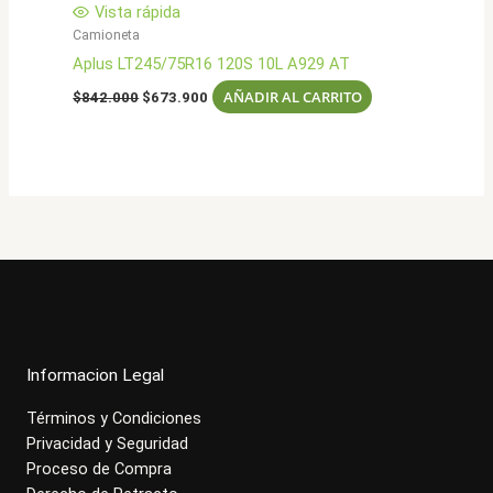
Vista rápida
Camioneta
Aplus LT245/75R16 120S 10L A929 AT
El
El
AÑADIR AL CARRITO
$
842.000
$
673.900
precio
precio
original
actual
era:
es:
$842.000.
$673.900.
Informacion Legal
Términos y Condiciones
Privacidad y Seguridad
Proceso de Compra