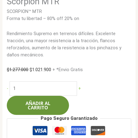
Scorpion MTR
SCORPION™ MTR
Forma tu libertad – 80% off 20% on
Rendimiento Supremo en terrenos difíciles. Excelente
tracción, una mayor resistencia a la tracción, flancos
reforzados, aumento de la resistencia a los pinchazos y
daños mecánicos.
El
El
$
1.277.000
$
1.021.900
+ *Envio Gratis
precio
precio
original
actual
Pirelli
-
+
era:
es:
LT255/70R16
$1.277.000.
$1.021.900.
108Q
AÑADIR AL
6L
CARRITO
Scorpion
Pago Seguro Garantizado
MTR
cantidad