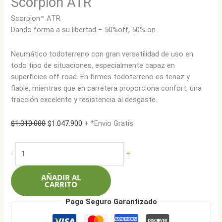
Scorpion ATR
Scorpion™ ATR
Dando forma a su libertad – 50%off, 50% on
Neumático todoterreno con gran versatilidad de uso en
todo tipo de situaciones, especialmente capaz en
superficies off-road. En firmes todoterreno es tenaz y
fiable, mientras que en carretera proporciona confort, una
tracción excelente y resistencia al desgaste.
El
El
$
1.310.000
$
1.047.900
+ *Envio Gratis
precio
precio
original
actual
Pirelli
-
+
era:
es:
LT265/75R16
$1.310.000.
$1.047.900.
112S
AÑADIR AL
8L
CARRITO
Scorpion
Pago Seguro Garantizado
ATR
cantidad