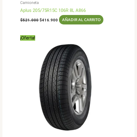
Camioneta
Aplus 205/75R15C 106R 8L A866
El
El
AÑADIR AL CARRITO
$
521.000
$
416.900
precio
precio
original
actual
era:
es:
¡Oferta!
$521.000.
$416.900.