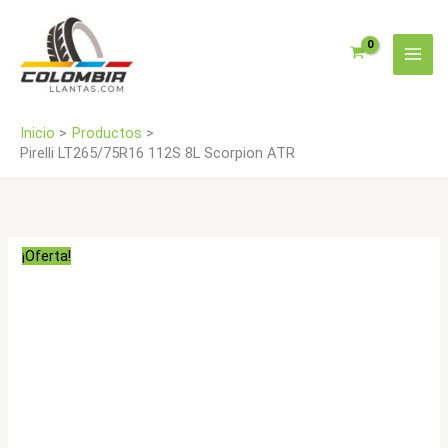
Ir
ATR
al
cantidad
contenido
Inicio
Productos
Pirelli LT265/75R16 112S 8L Scorpion ATR
¡Oferta!