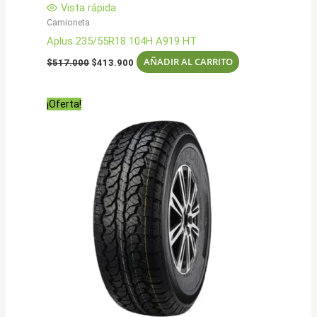
Vista rápida
Camioneta
Aplus 235/55R18 104H A919 HT
El
El
AÑADIR AL CARRITO
$
517.000
$
413.900
precio
precio
original
actual
era:
es:
¡Oferta!
$517.000.
$413.900.