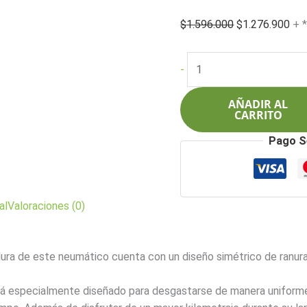
El
El
$
1.596.000
$
1.276.900
+ 
precio
pre
original
act
Pirelli
-
era:
es:
P255/70R18
$1.596.000.
$1.
112S
AÑADIR AL
Scorpion
CARRITO
STR
Pago S
cantidad
al
Valoraciones (0)
ura de este neumático cuenta con un diseño simétrico de ranur
á especialmente diseñado para desgastarse de manera uniforme,