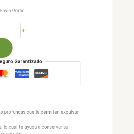
*Envio Gratis
cio
ual
+
276.900.
eguro Garantizado
as profundas que le permiten expulsar
 lo cual te ayuda a conservar su