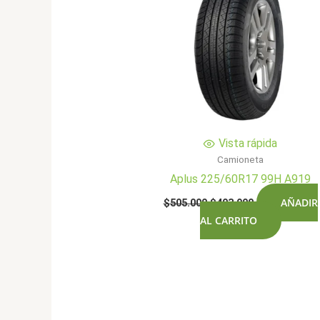
Vista rápida
Camioneta
Aplus 225/60R17 99H A919
El
El
AÑADIR
$
505.000
$
403.900
precio
precio
AL CARRITO
original
actual
era:
es:
$505.000.
$403.900.