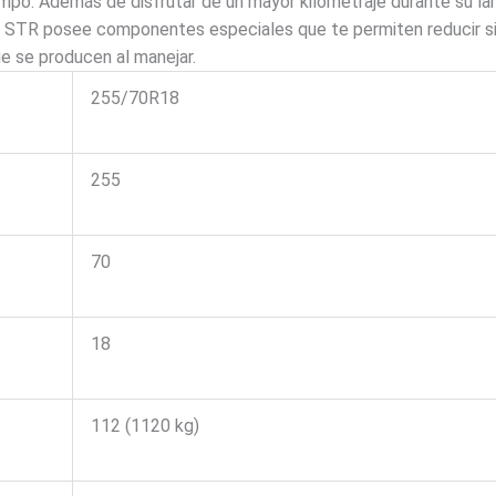
po. Además de disfrutar de un mayor kilometraje durante su larga
li STR posee componentes especiales que te permiten reducir s
ue se producen al manejar.
255/70R18
255
70
18
112 (1120 kg)