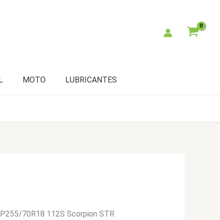
L
MOTO
LUBRICANTES
li P255/70R18 112S Scorpion STR