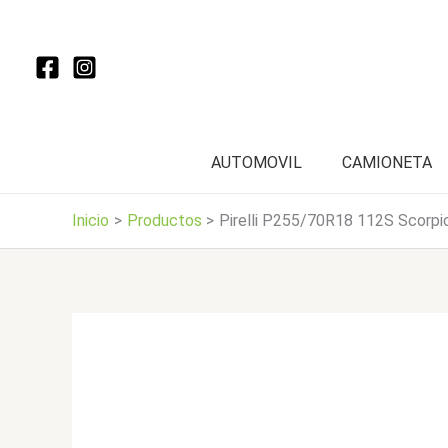
Ir
al
contenido
AUTOMOVIL
CAMIONETA
Inicio
Productos
Pirelli P255/70R18 112S Scorp