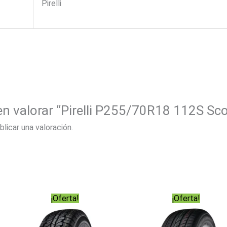
Pirelli
 en valorar “Pirelli P255/70R18 112S Sc
blicar una valoración.
¡Oferta!
¡Oferta!