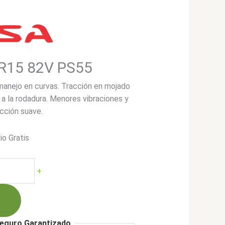
R15 82V PS55
manejo en curvas. Tracción en mojado
 a la rodadura. Menores vibraciones y
ucción suave.
io Gratis
+
00.
eguro Garantizado