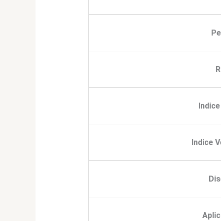
Pe
R
Indic
Indice 
Di
Apli