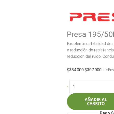
Presa 195/50
Excelente estabilidad de 
y reducción de resistencia
reduccion del ruido. Cond
El
El
$
384.000
$
307.900
+ *Env
precio
precio
original
actual
Presa
-
era:
es:
195/50R15
$384.000.
$307.9
82V
AÑADIR AL
PS55
CARRITO
cantidad
Pago S