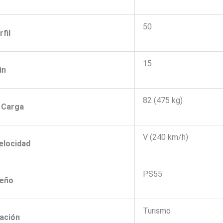
50
rfil
15
in
82 (475 kg)
e Carga
V (240 km/h)
Velocidad
PS55
seño
Turismo
cación