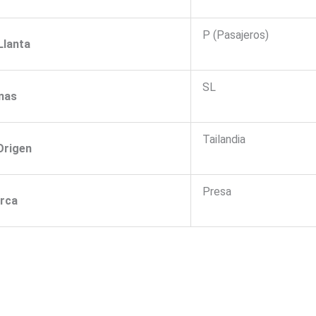
P (Pasajeros)
Llanta
SL
nas
Tailandia
Origen
Presa
rca