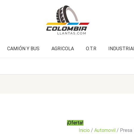
cantidad
era:
es:
$384.000.
$307.900.
CAMIÓN Y BUS
AGRICOLA
O.T.R
INDUSTRIA
¡Oferta!
Inicio
/
Automovil
/ Presa