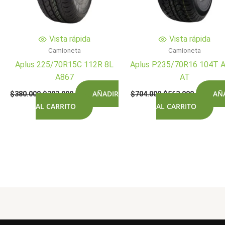
Vista rápida
Vista rápida
Camioneta
Camioneta
Aplus 225/70R15C 112R 8L
Aplus P235/70R16 104T 
A867
AT
El
El
El
El
AÑADIR
AÑ
$
380.000
$
303.900
$
704.000
$
563.900
precio
precio
precio
precio
AL CARRITO
AL CARRITO
original
actual
original
actual
era:
es:
era:
es:
$380.000.
$303.900.
$704.000.
$563.900