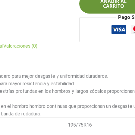
AÑADIR AL
10L
CARRITO
PV99
Pago S
cantidad
al
Valoraciones (0)
acero para mejor desgaste y uniformidad duraderos.
ara mayor resistencia y estabilidad.
 estrías profundas en los hombros y largos zócalos proporcionan
s en el hombro hombro continuas que proporcionan un desgaste u
 banda de rodadura.
195/75R16