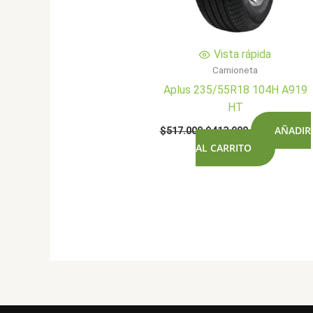
Vista rápida
Camioneta
Aplus 235/55R18 104H A919
HT
El
El
AÑADIR
$
517.000
$
413.900
precio
precio
AL CARRITO
original
actual
era:
es:
$517.000.
$413.900.