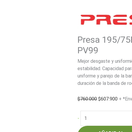
Presa 195/7
PV99
Mejor desgaste y uniformi
estabilidad. Capacidad pa
uniforme y parejo de la b
duración de la banda de ro
El
El
$
760.000
$
607.900
+ *Env
precio
precio
original
actual
Presa
-
era:
es:
195/75R16C
$760.000.
$607.9
110N