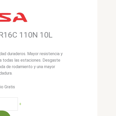
5R16C 110N 10L
dad duraderos. Mayor resistencia y
ra todas las estaciones. Desgaste
anda de rodamiento y una mayor
dadura.
io Gratis
+
00.