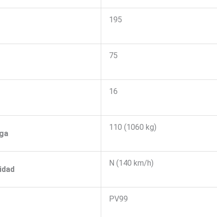
195
75
16
110 (1060 kg)
rga
N (140 km/h)
idad
PV99