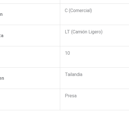
C (Comercial)
ón
LT (Camión Ligero)
ta
10
Tailandia
en
Presa