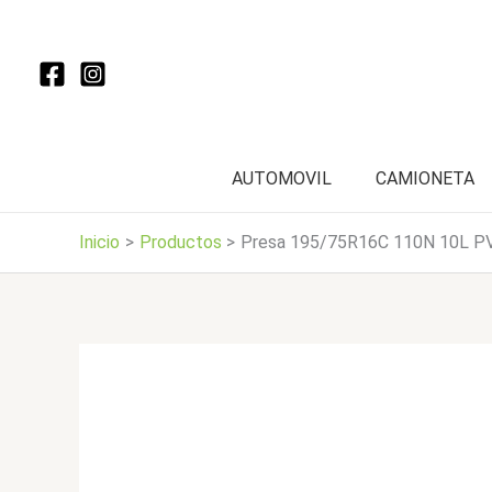
Ir
al
contenido
AUTOMOVIL
CAMIONETA
Inicio
Productos
Presa 195/75R16C 110N 10L P