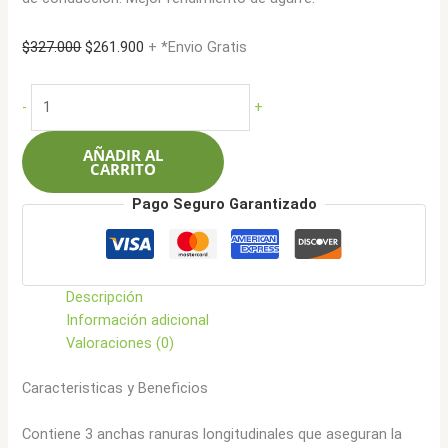
El
El
$
327.000
$
261.900
+ *Envio Gratis
precio
precio
original
actual
Roadcruza
-
+
era:
es:
175/65R14
$327.000.
$261.900.
82H
AÑADIR AL
RA610
CARRITO
cantidad
Pago Seguro Garantizado
Descripción
Información adicional
Valoraciones (0)
Caracteristicas y Beneficios
Contiene 3 anchas ranuras longitudinales que aseguran la