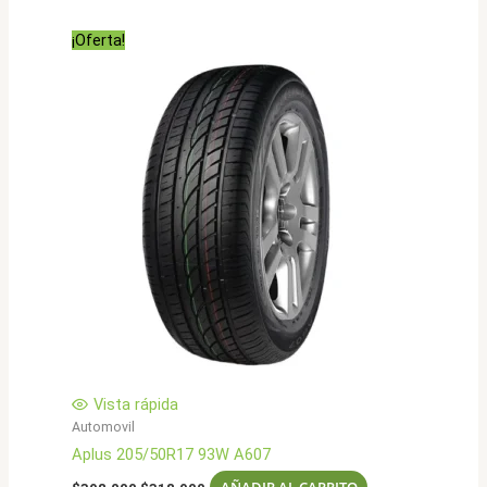
original
actual
era:
es:
¡Oferta!
$269.000.
$215.900.
Vista rápida
Automovil
Aplus 205/50R17 93W A607
El
El