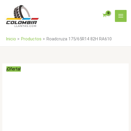
Ir
al
contenido
Inicio
Productos
Roadcruza 175/65R14 82H RA610
¡Oferta!