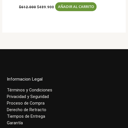
El
El
AÑADIR AL CARRITO
$
612.000
$
489.900
precio
precio
original
actual
era:
es:
$612.000.
$489.900.
Informacion Legal
Términos y Condiciones
Privacidad y Seguridad
Proceso de Compra
Derecho de Retracto
Tiempos de Entrega
Garantía