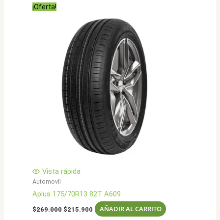
¡Oferta!
Vista rápida
Automovil
Aplus 175/70R13 82T A609
El
El
AÑADIR AL CARRITO
$
269.000
$
215.900
precio
precio