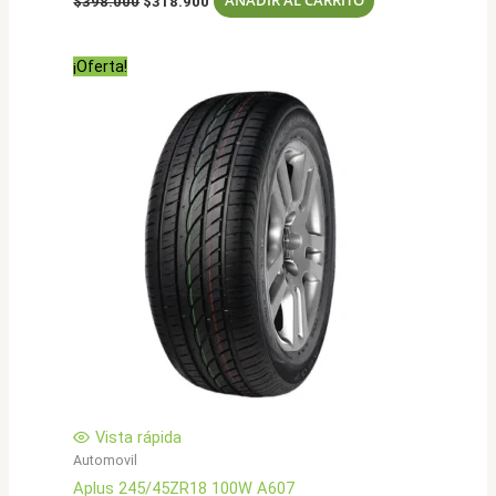
AÑADIR AL CARRITO
$
398.000
$
318.900
precio
precio
original
actual
era:
es:
¡Oferta!
$398.000.
$318.900.
Vista rápida
Automovil
Aplus 245/45ZR18 100W A607