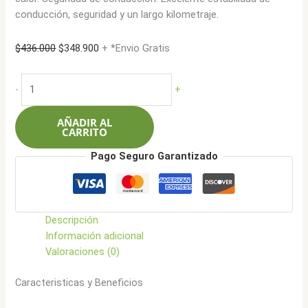
conducción, seguridad y un largo kilometraje.
El
El
$
436.000
$
348.900
+ *Envio Gratis
precio
precio
original
actual
Roadcruza
-
+
era:
es:
195R14C
$436.000.
$348.900.
106Q
AÑADIR AL
8L
CARRITO
RA350
Pago Seguro Garantizado
cantidad
Descripción
Información adicional
Valoraciones (0)
Caracteristicas y Beneficios