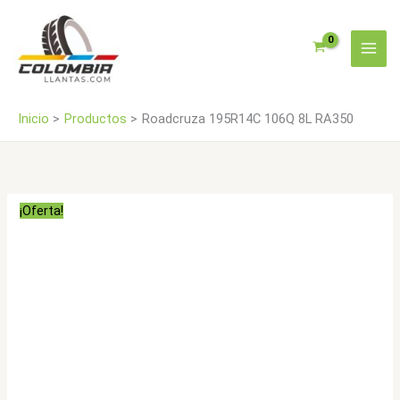
Ir
cantidad
al
contenido
Inicio
Productos
Roadcruza 195R14C 106Q 8L RA350
¡Oferta!