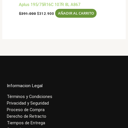
Aplus 195/75R16C 107R 8L A867
El
El
AÑADIR AL CARRITO
$
391.000
$
312.900
precio
precio
original
actual
era:
es:
$391.000.
$312.900.
Informacion Legal
Términos y Condiciones
Privacidad y Seguridad
Proceso de Compra
Derecho de Retracto
Tiempos de Entrega