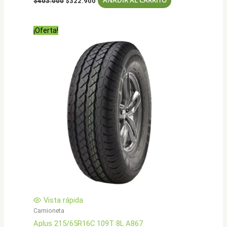
AÑADIR AL CARRITO
$
403.000
$
322.900
precio
precio
original
actual
era:
es:
¡Oferta!
$403.000.
$322.900.
Vista rápida
Camioneta
Aplus 215/65R16C 109T 8L A867