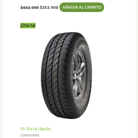
El
El
AÑADIR AL CARRITO
$
442.000
$
353.900
precio
precio
original
actual
era:
es:
¡Oferta!
$442.000.
$353.900.
Vista rápida
Camioneta