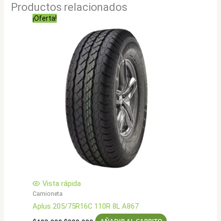
Productos relacionados
¡Oferta!
Vista rápida
Camioneta
Aplus 205/75R16C 110R 8L A867
El
El