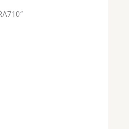
 RA710”