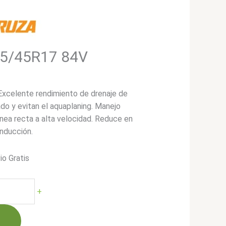
05/45R17 84V
. Excelente rendimiento de drenaje de
do y evitan el aquaplaning. Manejo
ínea recta a alta velocidad. Reduce en
onducción.
io Gratis
+
00.