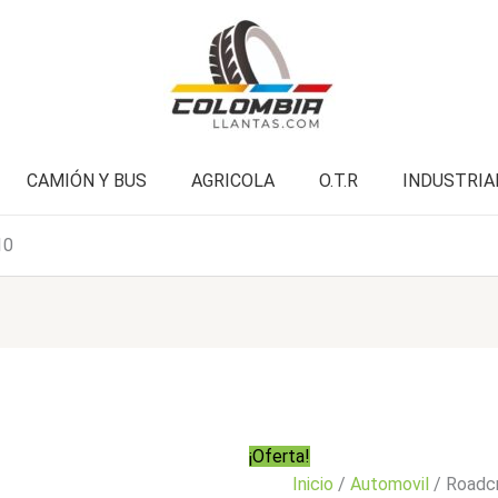
cantidad
era:
es:
$317.000.
$253.900.
CAMIÓN Y BUS
AGRICOLA
O.T.R
INDUSTRIA
10
¡Oferta!
Inicio
/
Automovil
/ Roadc