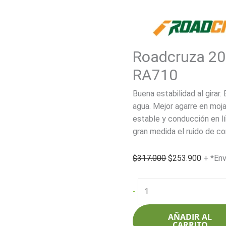
Roadcruza 2
RA710
Buena estabilidad al girar
agua. Mejor agarre en moja
estable y conducción en l
gran medida el ruido de c
El
El
$
317.000
$
253.900
+ *Env
precio
precio
original
actual
Roadcruza
-
era:
es:
205/45R17
$317.000.
$253.9
84V
AÑADIR AL
RA710
CARRITO