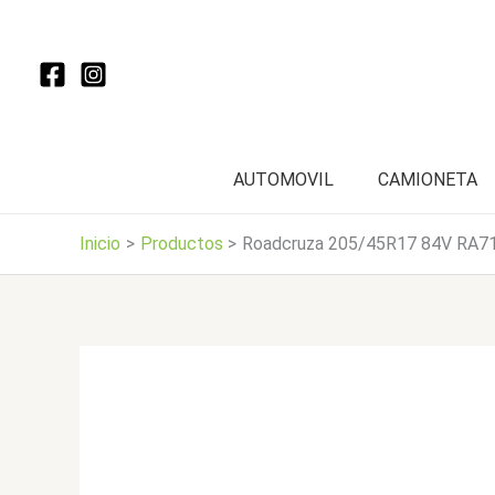
Ir
al
contenido
AUTOMOVIL
CAMIONETA
Inicio
Productos
Roadcruza 205/45R17 84V RA7