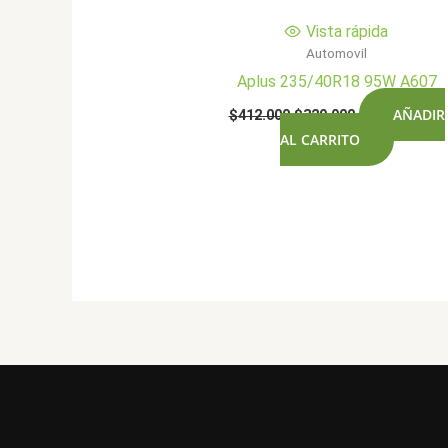
Vista rápida
Automovil
Aplus 235/40R18 95W A607
El
El
AÑADIR
$
412.000
$
329.900
precio
precio
AL CARRITO
original
actual
era:
es:
$412.000.
$329.900.