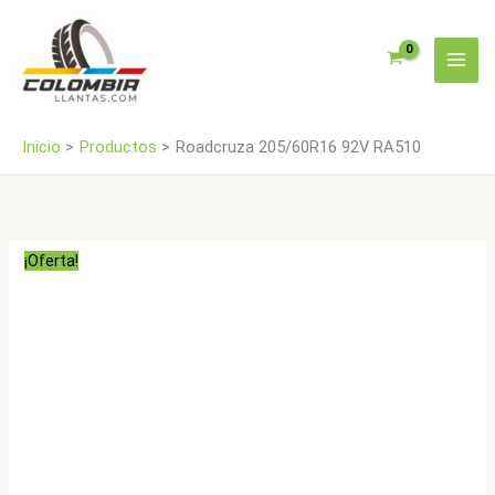
Ir
al
contenido
Inicio
Productos
Roadcruza 205/60R16 92V RA510
¡Oferta!