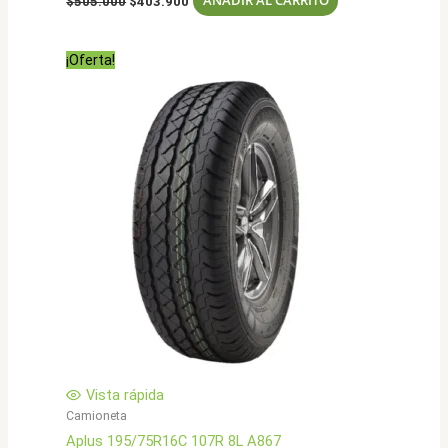
AÑADIR AL CARRITO
$
505.000
$
403.900
precio
precio
original
actual
era:
es:
¡Oferta!
$505.000.
$403.900.
Vista rápida
Camioneta
Aplus 195/75R16C 107R 8L A867