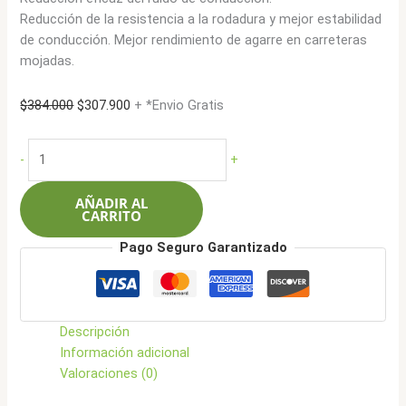
Reducción de la resistencia a la rodadura y mejor estabilidad
de conducción. Mejor rendimiento de agarre en carreteras
mojadas.
El
El
$
384.000
$
307.900
+ *Envio Gratis
precio
precio
original
actual
Roadcruza
-
+
era:
es:
205/60R16
$384.000.
$307.900.
92V
AÑADIR AL
RA510
CARRITO
cantidad
Pago Seguro Garantizado
Descripción
Información adicional
Valoraciones (0)