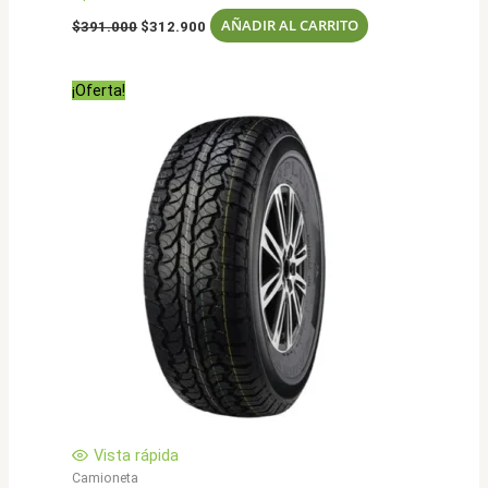
El
El
AÑADIR AL CARRITO
$
391.000
$
312.900
precio
precio
original
actual
era:
es:
¡Oferta!
$391.000.
$312.900.
Vista rápida
Camioneta