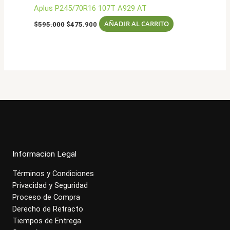
Aplus P245/70R16 107T A929 AT
El
El
AÑADIR AL CARRITO
$
595.000
$
475.900
precio
precio
original
actual
era:
es:
$595.000.
$475.900.
Informacion Legal
Términos y Condiciones
Privacidad y Seguridad
Proceso de Compra
Derecho de Retracto
Tiempos de Entrega