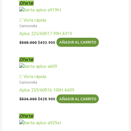
¡Oferta!
Vista rápida
Camioneta
Aplus 225/60R17 99H A919
El
El
AÑADIR AL CARRITO
$
505.000
$
403.900
precio
precio
original
actual
era:
es:
¡Oferta!
$505.000.
$403.900.
Vista rápida
Camioneta
Aplus 235/60R16 100H A609
El
El
AÑADIR AL CARRITO
$
536.000
$
428.900
precio
precio
original
actual
era:
es:
¡Oferta!
$536.000.
$428.900.