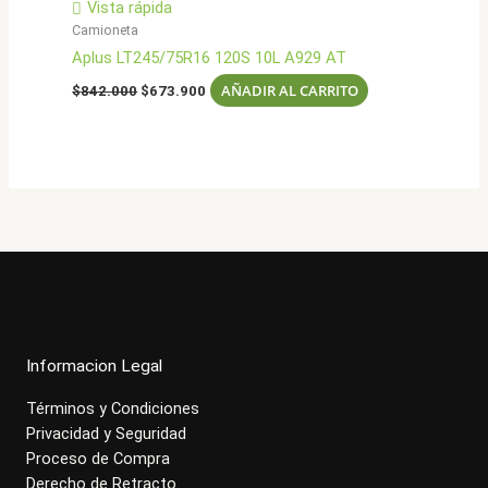
Vista rápida
Camioneta
Aplus LT245/75R16 120S 10L A929 AT
El
El
AÑADIR AL CARRITO
$
842.000
$
673.900
precio
precio
original
actual
era:
es:
$842.000.
$673.900.
Informacion Legal
Términos y Condiciones
Privacidad y Seguridad
Proceso de Compra
Derecho de Retracto