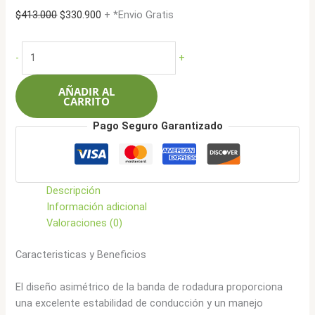
El
El
$
413.000
$
330.900
+ *Envio Gratis
precio
precio
original
actual
Roadcruza
-
+
era:
es:
205/65R15
$413.000.
$330.900.
94H
AÑADIR AL
RA1100
CARRITO
AT
Pago Seguro Garantizado
cantidad
Descripción
Información adicional
Valoraciones (0)
Caracteristicas y Beneficios
El diseño asimétrico de la banda de rodadura proporciona
una excelente estabilidad de conducción y un manejo