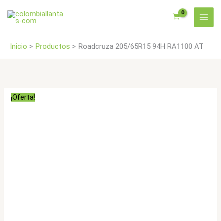
Ir
cantidad
al
contenido
Inicio
Productos
Roadcruza 205/65R15 94H RA1100 AT
¡Oferta!