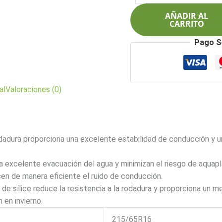
$496.000.
$396.9
102H
AÑADIR AL
RA1100
CARRITO
AT
Pago S
cantidad
al
Valoraciones (0)
odadura proporciona una excelente estabilidad de conducción y u
 excelente evacuación del agua y minimizan el riesgo de aquapla
cen de manera eficiente el ruido de conducción.
e sílice reduce la resistencia a la rodadura y proporciona un me
 en invierno.
215/65R16