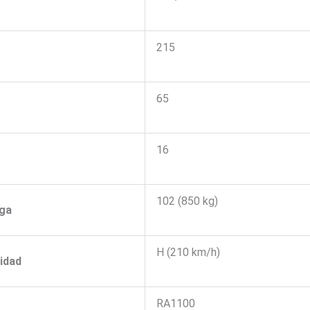
215
65
16
102 (850 kg)
rga
H (210 km/h)
cidad
RA1100