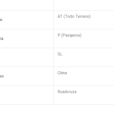
AT (Todo Terreno)
ón
P (Pasajeros)
ta
SL
China
en
Roadcruza