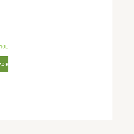
 10L
ADIR
.