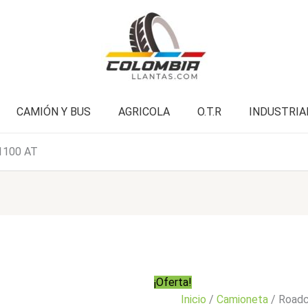
AT
era:
es:
cantidad
$496.000.
$396.900.
CAMIÓN Y BUS
AGRICOLA
O.T.R
INDUSTRIA
1100 AT
¡Oferta!
Inicio
/
Camioneta
/ Road