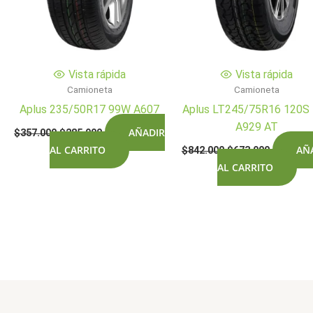
Vista rápida
Vista rápida
Camioneta
Camioneta
Aplus 235/50R17 99W A607
Aplus LT245/75R16 120S
A929 AT
El
El
AÑADIR
$
357.000
$
285.900
precio
precio
El
El
AL CARRITO
AÑ
$
842.000
$
673.900
original
actual
precio
precio
era:
es:
AL CARRITO
original
actual
$357.000.
$285.900.
era:
es:
$842.000.
$673.900