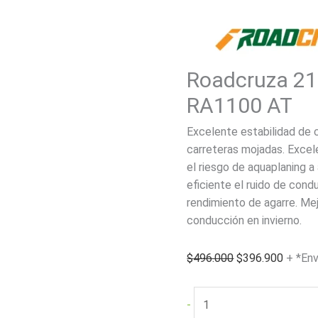
Roadcruza 2
RA1100 AT
Excelente estabilidad de 
carreteras mojadas. Excel
el riesgo de aquaplaning 
eficiente el ruido de cond
rendimiento de agarre. Me
conducción en invierno.
El
El
$
496.000
$
396.900
+ *Env
precio
precio
original
actual
Roadcruza
-
era:
es:
215/65R16