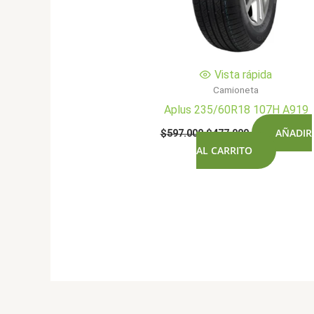
Vista rápida
Camioneta
Aplus 235/60R18 107H A919
El
El
AÑADIR
$
597.000
$
477.900
precio
precio
AL CARRITO
original
actual
era:
es:
$597.000.
$477.900.