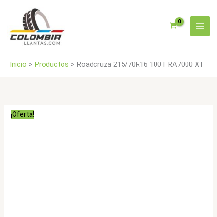
Ir
cantidad
al
contenido
Inicio
Productos
Roadcruza 215/70R16 100T RA7000 XT
¡Oferta!