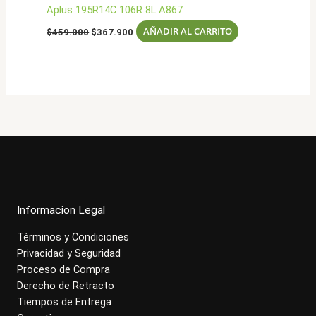
Aplus 195R14C 106R 8L A867
El
El
AÑADIR AL CARRITO
$
459.000
$
367.900
precio
precio
original
actual
era:
es:
$459.000.
$367.900.
Informacion Legal
Términos y Condiciones
Privacidad y Seguridad
Proceso de Compra
Derecho de Retracto
Tiempos de Entrega