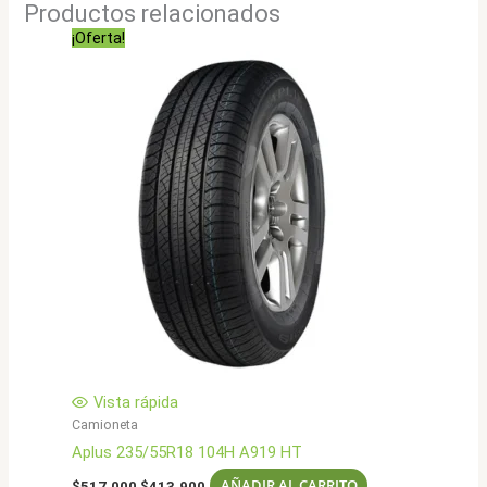
Productos relacionados
¡Oferta!
Vista rápida
Camioneta
Aplus 235/55R18 104H A919 HT
El
El
AÑADIR AL CARRITO
$
517.000
$
413.900