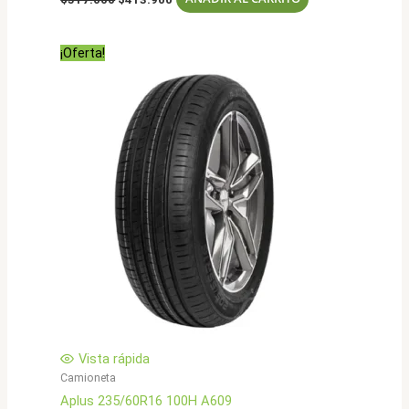
precio
precio
original
actual
era:
es:
¡Oferta!
$517.000.
$413.900.
Vista rápida
Camioneta
Aplus 235/60R16 100H A609