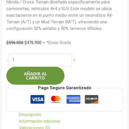
híbrida / Cross-Terrain diseñado específicamente para
camionetas, vehículos 4×4 y SUV. Este modelo se ubica
exactamente en el punto medio entre un neumático All-
Terrain (A/T) y un Mud-Terrain (M/T), ofreciendo una
configuración 50% asfalto y 50% terrenos difíciles.
El
El
$
596.000
$
476.900
+ *Envio Gratis
precio
precio
original
actual
Roadcruza
-
+
era:
es:
215/70R16
$596.000.
$476.900.
100T
AÑADIR AL
RA7000
CARRITO
XT
Pago Seguro Garantizado
cantidad
Descripción
Información adicional
Valoraciones (0)