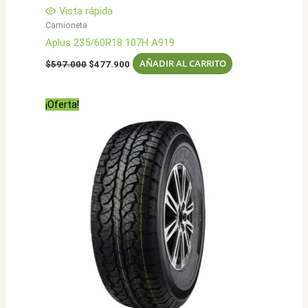
Vista rápida
Camioneta
Aplus 235/60R18 107H A919
El
El
AÑADIR AL CARRITO
$
597.000
$
477.900
precio
precio
original
actual
era:
es:
¡Oferta!
$597.000.
$477.900.