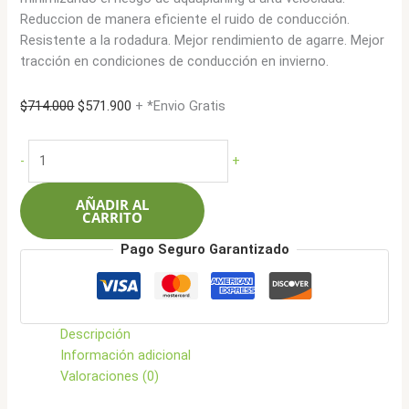
Reduccion de manera eficiente el ruido de conducción.
Resistente a la rodadura. Mejor rendimiento de agarre. Mejor
tracción en condiciones de conducción en invierno.
El
El
$
714.000
$
571.900
+ *Envio Gratis
precio
precio
original
actual
Roadcruza
-
+
era:
es:
235/70R16
$714.000.
$571.900.
104S
AÑADIR AL
RA1100
CARRITO
AT
Pago Seguro Garantizado
cantidad
Descripción
Información adicional
Valoraciones (0)