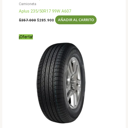
Camioneta
Aplus 235/50R17 99W A607
El
El
AÑADIR AL CARRITO
$
357.000
$
285.900
precio
precio
original
actual
era:
es:
¡Oferta!
$357.000.
$285.900.