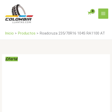
Ir
cantidad
al
contenido
Inicio
Productos
Roadcruza 235/70R16 104S RA1100 AT
¡Oferta!