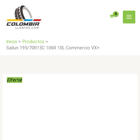
Ir
VX+
al
cantidad
contenido
Inicio
Productos
Sailun 195/70R15C 106R 10L Commercio VX+
¡Oferta!