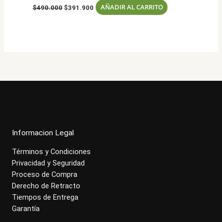
El
El
AÑADIR AL CARRITO
$
490.000
$
391.900
precio
precio
original
actual
era:
es:
$490.000.
$391.900.
Informacion Legal
Términos y Condiciones
Privacidad y Seguridad
Proceso de Compra
Derecho de Retracto
Tiempos de Entrega
Garantía