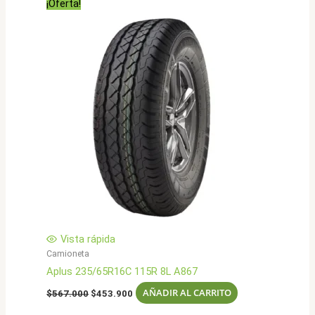
¡Oferta!
Vista rápida
Camioneta
Aplus 235/65R16C 115R 8L A867
El
El
AÑADIR AL CARRITO
$
567.000
$
453.900
precio
precio
original
actual