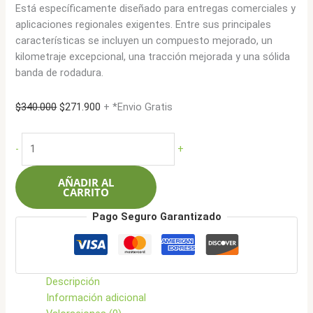
Está específicamente diseñado para entregas comerciales y
aplicaciones regionales exigentes. Entre sus principales
características se incluyen un compuesto mejorado, un
kilometraje excepcional, una tracción mejorada y una sólida
banda de rodadura.
El
El
$
340.000
$
271.900
+ *Envio Gratis
precio
precio
original
actual
Sailun
-
+
era:
es:
195/70R15C
$340.000.
$271.900.
106R
AÑADIR AL
10L
CARRITO
Commercio
Pago Seguro Garantizado
VX+
cantidad
Descripción
Información adicional