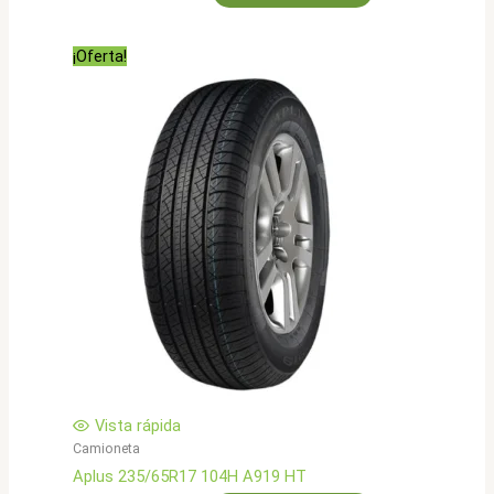
precio
precio
original
actual
era:
es:
¡Oferta!
$517.000.
$413.900.
Vista rápida
Camioneta
Aplus 235/65R17 104H A919 HT