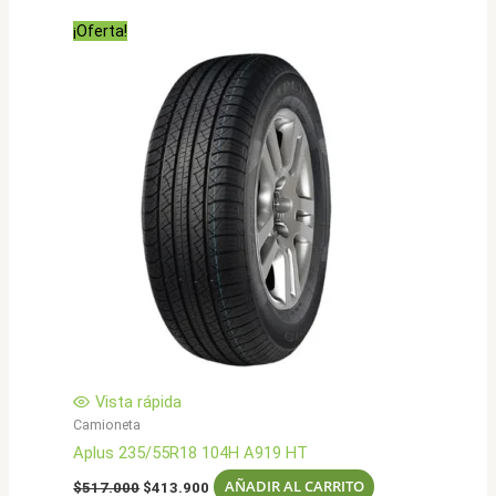
era:
es:
¡Oferta!
$567.000.
$453.900.
Vista rápida
Camioneta
Aplus 235/55R18 104H A919 HT
El
El
AÑADIR AL CARRITO
$
517.000
$
413.900