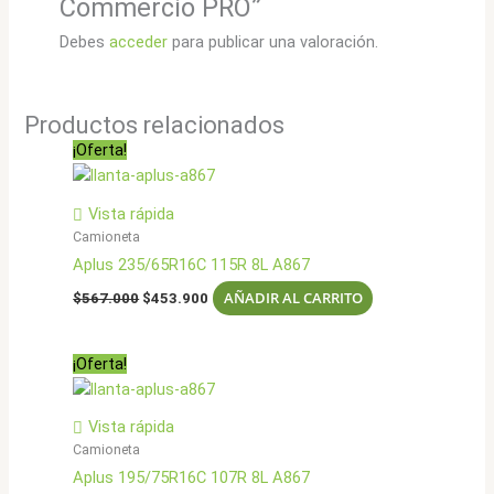
Commercio PRO”
Debes
acceder
para publicar una valoración.
Productos relacionados
¡Oferta!
Vista rápida
Camioneta
Aplus 235/65R16C 115R 8L A867
El
El
AÑADIR AL CARRITO
$
567.000
$
453.900
precio
precio
original
actual
era:
es:
¡Oferta!
$567.000.
$453.900.
Vista rápida
Camioneta
Aplus 195/75R16C 107R 8L A867