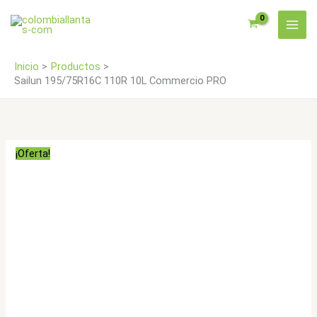
Ir
PRO
al
cantidad
contenido
Inicio
Productos
Sailun 195/75R16C 110R 10L Commercio PRO
¡Oferta!