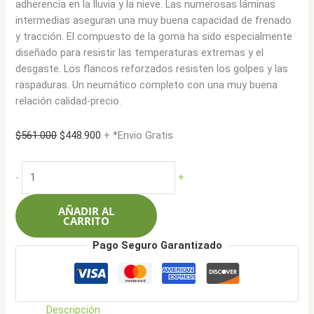
adherencia en la lluvia y la nieve. Las numerosas láminas
intermedias aseguran una muy buena capacidad de frenado
y tracción. El compuesto de la goma ha sido especialmente
diseñado para resistir las temperaturas extremas y el
desgaste. Los flancos reforzados resisten los golpes y las
raspaduras. Un neumático completo con una muy buena
relación calidad-precio.
El
El
$
561.000
$
448.900
+ *Envio Gratis
precio
precio
original
actual
Sailun
-
+
era:
es:
195/75R16C
$561.000.
$448.900.
110R
AÑADIR AL
10L
CARRITO
Commercio
Pago Seguro Garantizado
PRO
cantidad
Descripción