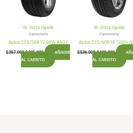
Vista rápida
Vista rápida
Camioneta
Camioneta
Aplus 235/50R17 99W A607
Aplus 235/60R16 100H A
El
El
El
El
AÑADIR
AÑ
$
357.000
$
285.900
$
536.000
$
428.900
precio
precio
precio
precio
AL CARRITO
AL CARRITO
original
actual
original
actual
era:
es:
era:
es:
$357.000.
$285.900.
$536.000.
$428.900