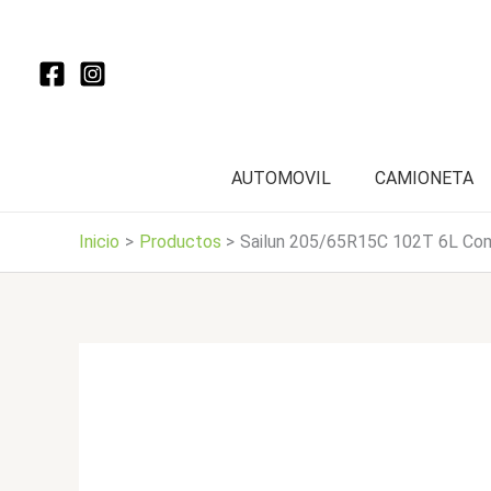
Ir
al
contenido
AUTOMOVIL
CAMIONETA
Inicio
Productos
Sailun 205/65R15C 102T 6L Co