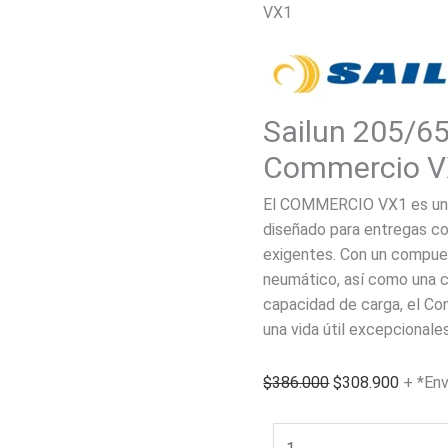
VX1
Sailun 205/6
Commercio 
El COMMERCIO VX1 es un 
diseñado para entregas co
exigentes. Con un compues
neumático, así como una c
capacidad de carga, el Co
una vida útil excepcionales
El
El
$
386.000
$
308.900
+ *Env
precio
precio
original
actual
Sailun