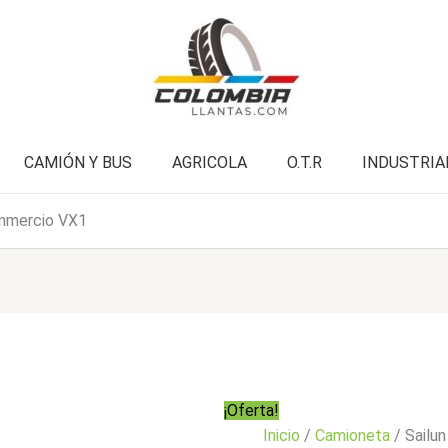
Commercio
era:
es:
VX1
$386.000.
$308.900.
cantidad
CAMIÓN Y BUS
AGRICOLA
O.T.R
INDUSTRIA
mmercio VX1
¡Oferta!
Inicio
/
Camioneta
/ Sailu