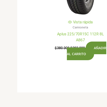
Vista rápida
Camioneta
Aplus 225/70R15C 112R 8L
A867
El
El
AÑADIR
$
380.000
$
303.900
precio
precio
AL CARRITO
original
actual
era:
es:
$380.000.
$303.900.