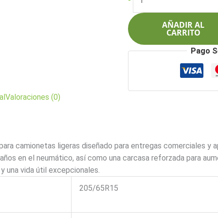
-
era:
es:
205/65R15C
$386.000.
$308.9
102T
AÑADIR AL
6L
CARRITO
Commercio
Pago S
VX1
cantidad
al
Valoraciones (0)
a camionetas ligeras diseñado para entregas comerciales y ap
años en el neumático, así como una carcasa reforzada para aume
 una vida útil excepcionales.
205/65R15