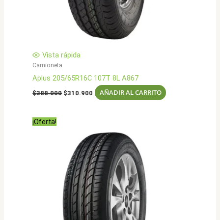
Vista rápida
Camioneta
Aplus 205/65R16C 107T 8L A867
El
El
AÑADIR AL CARRITO
$
388.000
$
310.900
precio
precio
original
actual
era:
es:
¡Oferta!
$388.000.
$310.900.