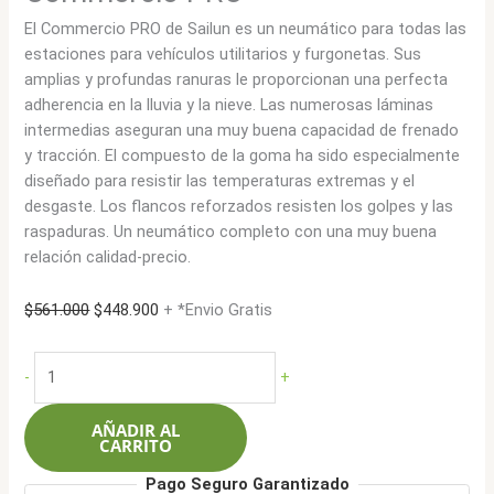
El Commercio PRO de Sailun es un neumático para todas las
estaciones para vehículos utilitarios y furgonetas. Sus
amplias y profundas ranuras le proporcionan una perfecta
adherencia en la lluvia y la nieve. Las numerosas láminas
intermedias aseguran una muy buena capacidad de frenado
y tracción. El compuesto de la goma ha sido especialmente
diseñado para resistir las temperaturas extremas y el
desgaste. Los flancos reforzados resisten los golpes y las
raspaduras. Un neumático completo con una muy buena
relación calidad-precio.
El
El
$
561.000
$
448.900
+ *Envio Gratis
precio
precio
original
actual
Sailun
-
+
era:
es:
215/75R16C
$561.000.
$448.900.
113R
AÑADIR AL
10L
CARRITO
Commercio
Pago Seguro Garantizado
PRO