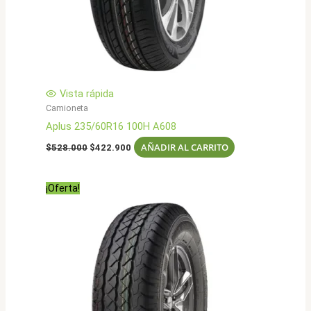
Vista rápida
Camioneta
Aplus 235/60R16 100H A608
El
El
AÑADIR AL CARRITO
$
528.000
$
422.900
precio
precio
original
actual
era:
es:
¡Oferta!
$528.000.
$422.900.