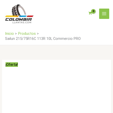
Ir
PRO
al
cantidad
contenido
Inicio
Productos
Sailun 215/75R16C 113R 10L Commercio PRO
¡Oferta!