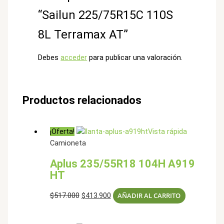
“Sailun 225/75R15C 110S
8L Terramax AT”
Debes
acceder
para publicar una valoración.
Productos relacionados
¡Oferta!
Vista rápida
Camioneta
Aplus 235/55R18 104H A919
HT
El
El
$
517.000
$
413.900
AÑADIR AL CARRITO
precio
precio
original
actual