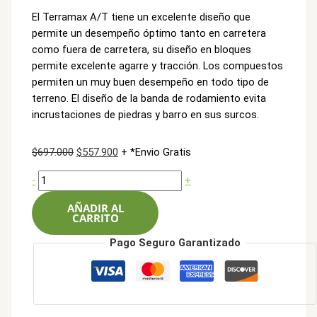
El Terramax A/T tiene un excelente diseño que
permite un desempeño óptimo tanto en carretera
como fuera de carretera, su diseño en bloques
permite excelente agarre y tracción. Los compuestos
permiten un muy buen desempeño en todo tipo de
terreno. El diseño de la banda de rodamiento evita
incrustaciones de piedras y barro en sus surcos.
El
El
$
697.000
$
557.900
+ *Envio Gratis
precio
precio
Sailun
-
+
original
actual
225/75R15C
era:
es:
AÑADIR AL
110S
$697.000.
$557.900.
CARRITO
8L
Terramax
Pago Seguro Garantizado
AT
cantidad