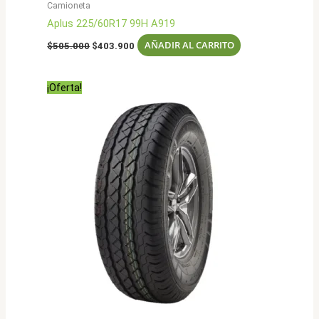
Camioneta
Aplus 225/60R17 99H A919
El
El
AÑADIR AL CARRITO
$
505.000
$
403.900
precio
precio
original
actual
era:
es:
¡Oferta!
$505.000.
$403.900.