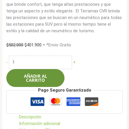
que brinde confort, que tenga altas prestaciones y que
tenga un aspecto y estilo elegante. El Terramax CVR brinda
las prestaciones que se buscan en un neumático para todas
las estaciones para SUV pero al mismo tiempo tiene el
estilo y la calidad de un neumático de turismo.
El
El
$
502.000
$
401.900
+ *Envio Gratis
precio
precio
original
actual
Sailun
-
+
era:
es:
235/60R16
$502.000.
$401.900.
100H
AÑADIR AL
Terramax
CARRITO
CVR
Pago Seguro Garantizado
cantidad
Descripción
Información adicional