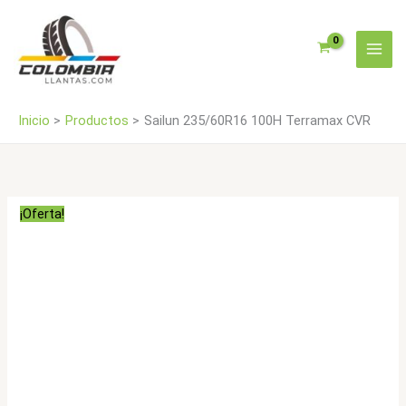
Ir
cantidad
al
contenido
Inicio
Productos
Sailun 235/60R16 100H Terramax CVR
¡Oferta!