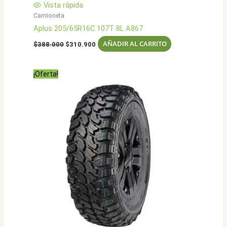
Vista rápida
Camioneta
Aplus 205/65R16C 107T 8L A867
El
El
AÑADIR AL CARRITO
$
388.000
$
310.900
precio
precio
original
actual
era:
es:
¡Oferta!
$388.000.
$310.900.