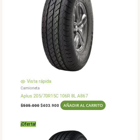
Vista rápida
Camioneta
Aplus 205/70R15C 106R 8L A867
El
El
AÑADIR AL CARRITO
$
505.000
$
403.900
precio
precio
original
actual
era:
es:
¡Oferta!
$505.000.
$403.900.