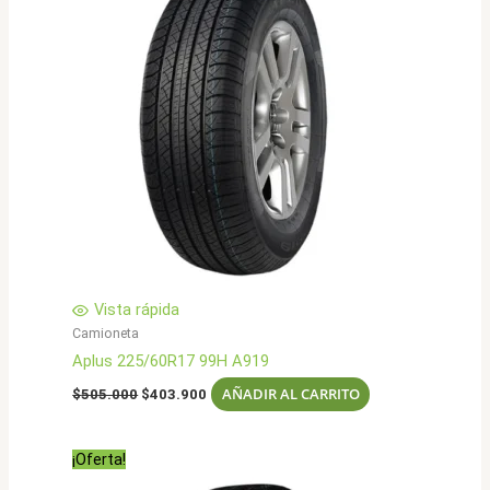
Vista rápida
Camioneta
Aplus 225/60R17 99H A919
El
El
AÑADIR AL CARRITO
$
505.000
$
403.900
precio
precio
original
actual
era:
es:
¡Oferta!
$505.000.
$403.900.