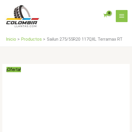
Ir
cantidad
al
contenido
Inicio
Productos
Sailun 275/55R20 117QXL Terramax RT
¡Oferta!