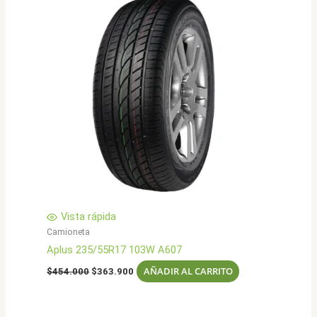
Vista rápida
Camioneta
Aplus 235/55R17 103W A607
El
El
AÑADIR AL CARRITO
$
454.000
$
363.900
precio
precio
original
actual
era:
es:
$454.000.
$363.900.