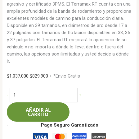
agresivo y certificado 3PMS. El Terramax RT cuenta con una
amplia profundidad de la banda de rodamiento y proporciona
excelentes modales de camino para la conducción diaria.
Disponible en 39 tamaños, en diámetros de aro desde 17 a
22 pulgadas con tamaños de flotación disponibles en 33, 35
y 37 pulgadas. El Terramax RT mejorará la apariencia de su
vehículo y no importa a dónde lo lleve, dentro o fuera del
camino, las opciones son ilimitadas y usted decide a dónde
ir.
El
El
$
1.037.000
$
829.900
+ *Envio Gratis
precio
precio
original
actual
Sailun
-
+
era:
es:
275/55R20
$1.037.000.
$829.900.
117QXL
AÑADIR AL
Terramax
CARRITO
RT
Pago Seguro Garantizado
cantidad