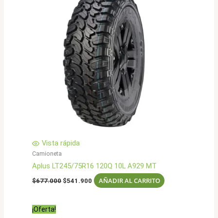
Vista rápida
Camioneta
Aplus LT245/75R16 120Q 10L A929 MT
El
El
AÑADIR AL CARRITO
$
677.000
$
541.900
precio
precio
original
actual
era:
es:
¡Oferta!
$677.000.
$541.900.