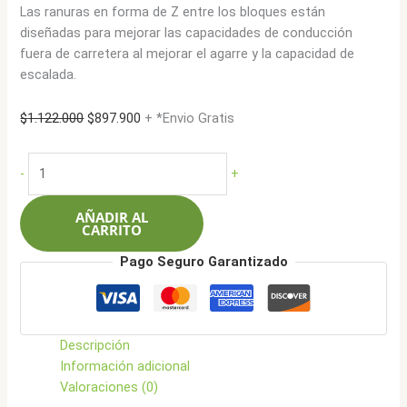
Las ranuras en forma de Z entre los bloques están
diseñadas para mejorar las capacidades de conducción
fuera de carretera al mejorar el agarre y la capacidad de
escalada.
El
El
$
1.122.000
$
897.900
+ *Envio Gratis
precio
precio
original
actual
Sailun
-
+
era:
es:
LT285/70R17
$1.122.000.
$897.900.
121Q
AÑADIR AL
10L
CARRITO
Terramax
Pago Seguro Garantizado
MT
cantidad
Descripción
Información adicional
Valoraciones (0)