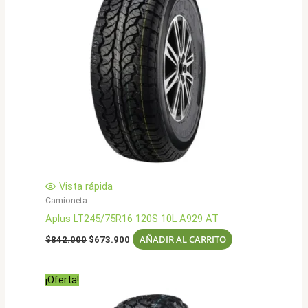
Vista rápida
Camioneta
Aplus LT245/75R16 120S 10L A929 AT
El
El
AÑADIR AL CARRITO
$
842.000
$
673.900
precio
precio
original
actual
era:
es:
¡Oferta!
$842.000.
$673.900.