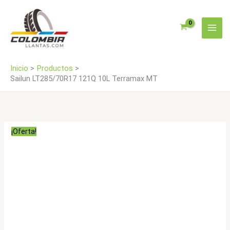
Ir
MT
al
cantidad
contenido
Inicio
Productos
Sailun LT285/70R17 121Q 10L Terramax MT
¡Oferta!