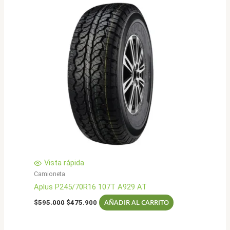
Vista rápida
Camioneta
Aplus P245/70R16 107T A929 AT
El
El
AÑADIR AL CARRITO
$
595.000
$
475.900
precio
precio
original
actual
era:
es: