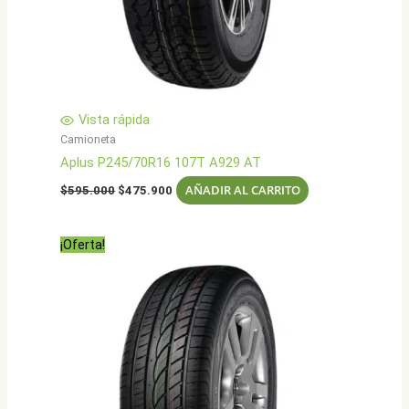
Vista rápida
Camioneta
Aplus P245/70R16 107T A929 AT
El
El
AÑADIR AL CARRITO
$
595.000
$
475.900
precio
precio
original
actual
era:
es:
¡Oferta!
$595.000.
$475.900.