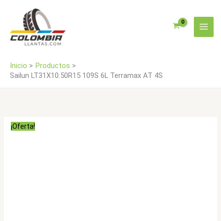
Ir
AT
al
4S
contenido
cantidad
Inicio
Productos
Sailun LT31X10.50R15 109S 6L Terramax AT 4S
¡Oferta!