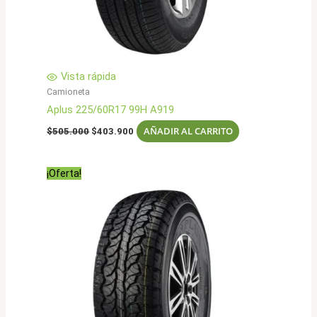
Vista rápida
Camioneta
Aplus 225/60R17 99H A919
El
El
AÑADIR AL CARRITO
$
505.000
$
403.900
precio
precio
original
actual
era:
es:
¡Oferta!
$505.000.
$403.900.