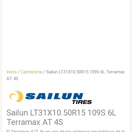
Inicio
/
Camioneta
/ Sailun LT31X10.50R15 109S 6L Terramax
AT 4S
Sailun LT31X10.50R15 109S 6L
Terramax AT 4S
El Terramax A/T 4s es uno de los primeros neumáticos de la