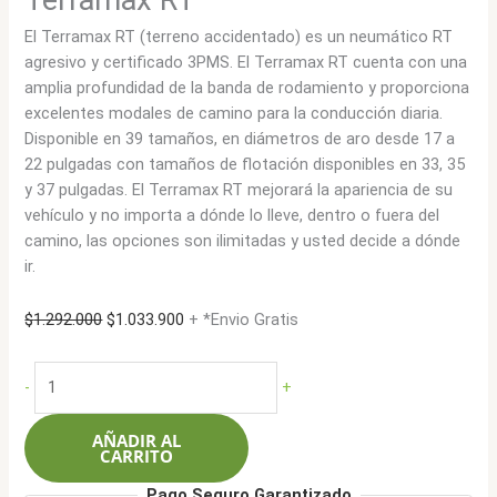
Terramax RT
El Terramax RT (terreno accidentado) es un neumático RT
agresivo y certificado 3PMS. El Terramax RT cuenta con una
amplia profundidad de la banda de rodamiento y proporciona
excelentes modales de camino para la conducción diaria.
Disponible en 39 tamaños, en diámetros de aro desde 17 a
22 pulgadas con tamaños de flotación disponibles en 33, 35
y 37 pulgadas. El Terramax RT mejorará la apariencia de su
vehículo y no importa a dónde lo lleve, dentro o fuera del
camino, las opciones son ilimitadas y usted decide a dónde
ir.
El
El
$
1.292.000
$
1.033.900
+ *Envio Gratis
precio
precio
original
actual
Sailun
-
+
era:
es:
LT33X12.50R18
$1.292.000.
$1.033.900.
122Q
AÑADIR AL
12L
CARRITO
Terramax
Pago Seguro Garantizado