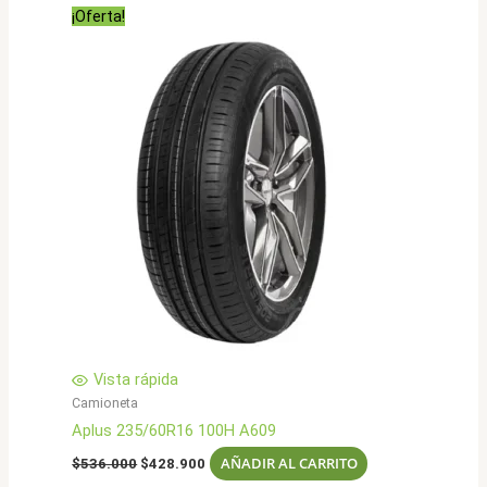
era:
es:
¡Oferta!
$403.000.
$322.900.
Vista rápida
Camioneta
Aplus 235/60R16 100H A609
El
El
AÑADIR AL CARRITO
$
536.000
$
428.900
precio
precio