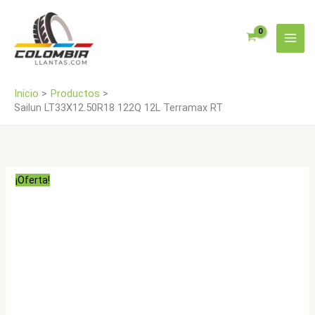
Ir
RT
al
cantidad
contenido
Inicio
Productos
Sailun LT33X12.50R18 122Q 12L Terramax RT
¡Oferta!