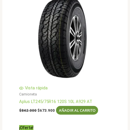
Vista rápida
Camioneta
Aplus LT245/75R16 120S 10L A929 AT
El
El
AÑADIR AL CARRITO
$
842.000
$
673.900
precio
precio
original
actual
era:
es:
¡Oferta!
$842.000.
$673.900.