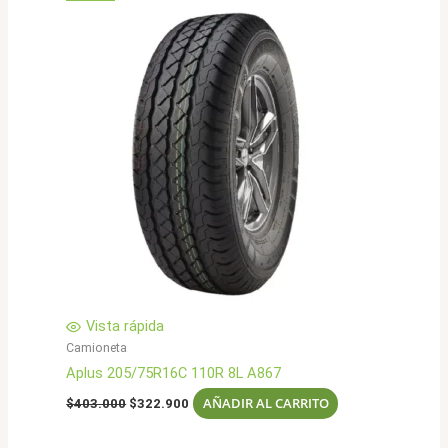
Vista rápida
Camioneta
Aplus 205/75R16C 110R 8L A867
El
El
AÑADIR AL CARRITO
$
403.000
$
322.900
precio
precio
original
actual