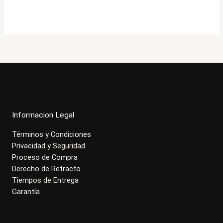
original
actual
era:
es:
$536.000.
$428.900.
Informacion Legal
Términos y Condiciones
Privacidad y Seguridad
Proceso de Compra
Derecho de Retracto
Tiempos de Entrega
Garantía