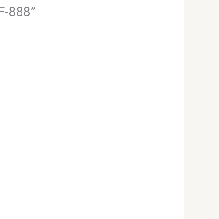
SF-888”