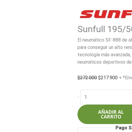
Sunfull 195/
El neumático SF-888 de al
para conseguir un alto rend
tecnología más avanzada, s
neumáticos deportivos de 
El
El
$
272.000
$
217.900
+ *Env
precio
precio
original
actual
Sunfull
-
era:
es:
195/50R15
$272.000.
$217.9
86VXL
AÑADIR AL
SF-
CARRITO
888
Pago S
cantidad