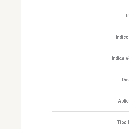
R
Indic
Indice 
Di
Apli
Tipo 