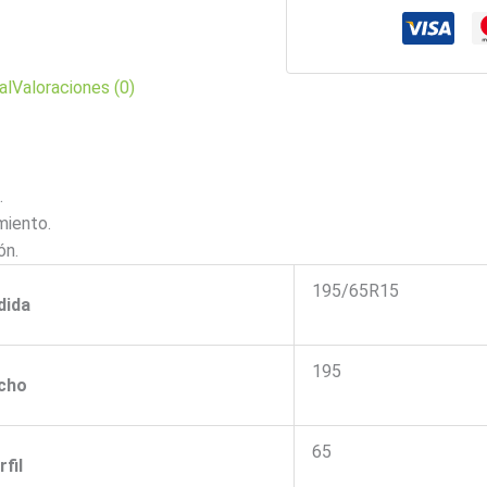
al
Valoraciones (0)
.
miento.
ón.
195/65R15
dida
195
cho
65
rfil