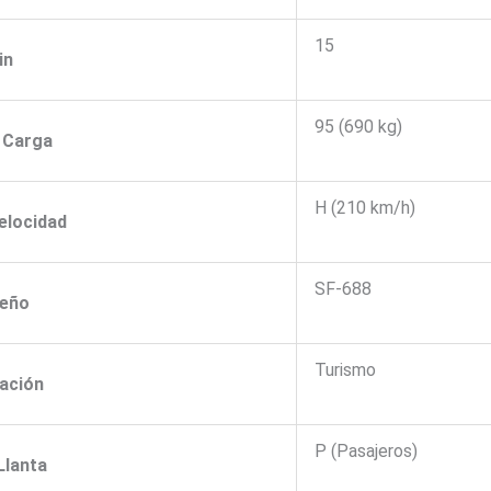
15
in
95 (690 kg)
e Carga
H (210 km/h)
Velocidad
SF-688
seño
Turismo
cación
P (Pasajeros)
Llanta