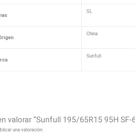
SL
nas
China
Origen
Sunfull
rca
 en valorar “Sunfull 195/65R15 95H SF-
blicar una valoración.