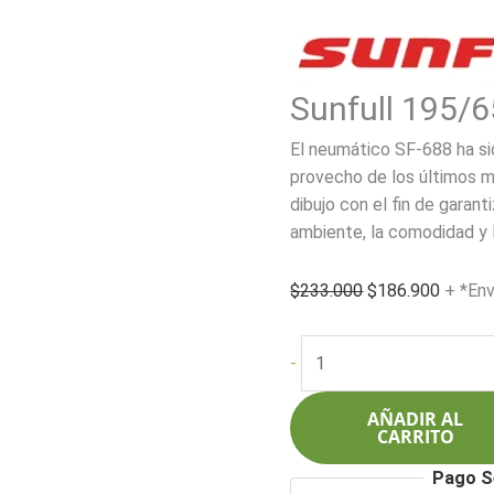
Sunfull 195/
El neumático SF-688 ha si
provecho de los últimos ma
dibujo con el fin de garant
ambiente, la comodidad y l
El
El
$
233.000
$
186.900
+ *Env
precio
precio
original
actual
Sunfull
-
era:
es:
195/65R15
$233.000.
$186.9
95H
AÑADIR AL
SF-
CARRITO
688
Pago S
cantidad