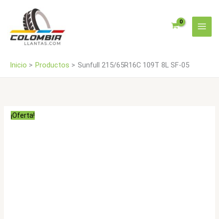
Ir
05
al
cantidad
contenido
Inicio
Productos
Sunfull 215/65R16C 109T 8L SF-05
¡Oferta!