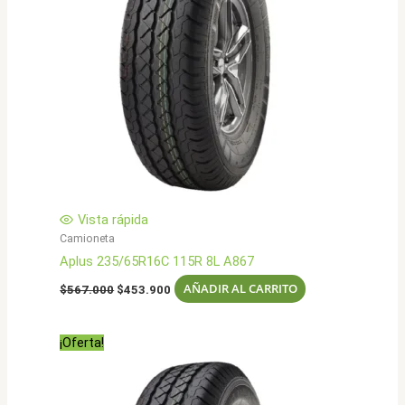
Vista rápida
Camioneta
Aplus 235/65R16C 115R 8L A867
El
El
AÑADIR AL CARRITO
$
567.000
$
453.900
precio
precio
original
actual
era:
es:
¡Oferta!
$567.000.
$453.900.