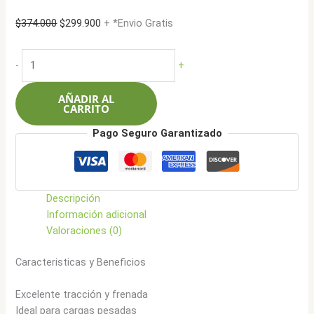
El
El
$
374.000
$
299.900
+ *Envio Gratis
precio
precio
original
actual
Sunfull
-
+
era:
es:
215/65R16C
$374.000.
$299.900.
109T
AÑADIR AL
8L
CARRITO
SF-
Pago Seguro Garantizado
05
cantidad
Descripción
Información adicional
Valoraciones (0)
Caracteristicas y Beneficios
Excelente tracción y frenada
Ideal para cargas pesadas