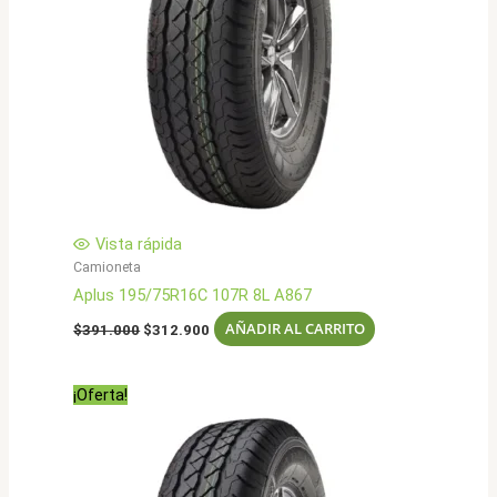
Vista rápida
Camioneta
Aplus 195/75R16C 107R 8L A867
El
El
AÑADIR AL CARRITO
$
391.000
$
312.900
precio
precio
original
actual
era:
es:
¡Oferta!
$391.000.
$312.900.