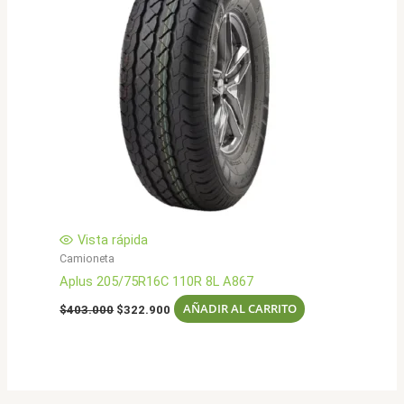
Vista rápida
Camioneta
Aplus 205/75R16C 110R 8L A867
El
El
AÑADIR AL CARRITO
$
403.000
$
322.900
precio
precio
original
actual
era:
es:
$403.000.
$322.900.