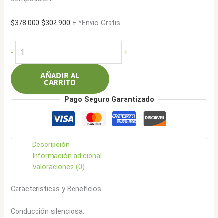
El
El
$
378.000
$
302.900
+ *Envio Gratis
precio
precio
original
actual
Sunfull
-
+
era:
es:
225/55R16
$378.000.
$302.900.
99V
AÑADIR AL
SF-
CARRITO
888
Pago Seguro Garantizado
cantidad
Descripción
Información adicional
Valoraciones (0)
Caracteristicas y Beneficios
Conducción silenciosa.