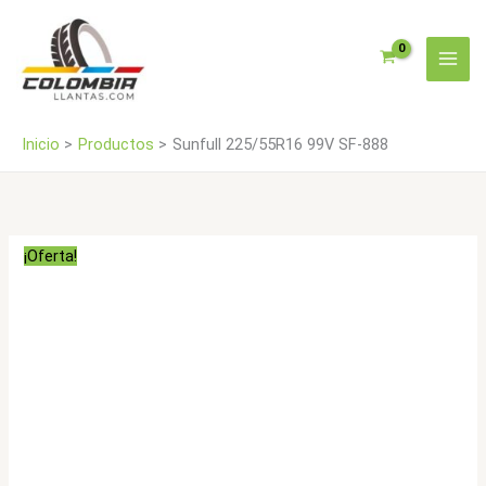
Ir
cantidad
al
contenido
Inicio
Productos
Sunfull 225/55R16 99V SF-888
¡Oferta!