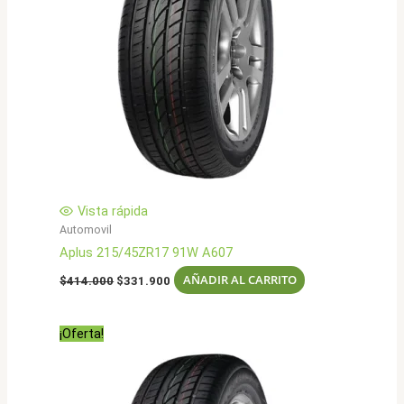
Vista rápida
Automovil
Aplus 215/45ZR17 91W A607
El
El
AÑADIR AL CARRITO
$
414.000
$
331.900
precio
precio
original
actual
era:
es:
¡Oferta!
$414.000.
$331.900.