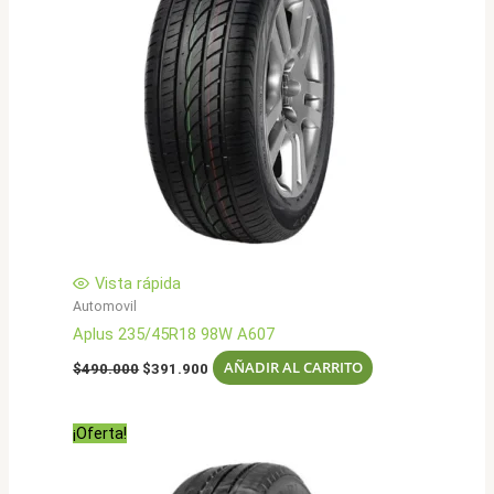
Vista rápida
Automovil
Aplus 235/45R18 98W A607
El
El
AÑADIR AL CARRITO
$
490.000
$
391.900
precio
precio
original
actual
era:
es:
¡Oferta!
$490.000.
$391.900.