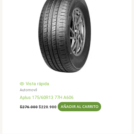
Vista rápida
Automovil
Aplus 175/60R13 77H A606
El
El
AÑADIR AL CARRITO
$
276.000
$
220.900
precio
precio
original
actual
era:
es:
$276.000.
$220.900.