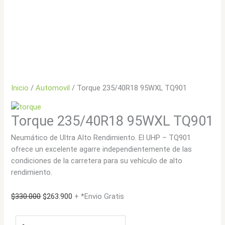
Inicio
/
Automovil
/ Torque 235/40R18 95WXL TQ901
Torque 235/40R18 95WXL TQ901
Neumático de Ultra Alto Rendimiento. El UHP – TQ901
ofrece un excelente agarre independientemente de las
condiciones de la carretera para su vehículo de alto
rendimiento.
El
El
$
330.000
$
263.900
+ *Envio Gratis
precio
precio
original
actual
Torque