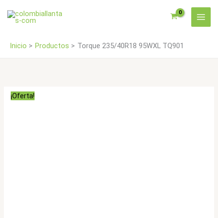
Ir
al
contenido
Inicio
Productos
Torque 235/40R18 95WXL TQ901
¡Oferta!