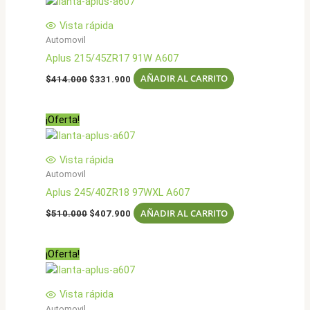
Vista rápida
Automovil
Aplus 215/45ZR17 91W A607
El
El
AÑADIR AL CARRITO
$
414.000
$
331.900
precio
precio
original
actual
era:
es:
¡Oferta!
$414.000.
$331.900.
Vista rápida
Automovil
Aplus 245/40ZR18 97WXL A607
El
El
AÑADIR AL CARRITO
$
510.000
$
407.900
precio
precio
original
actual
era:
es:
¡Oferta!
$510.000.
$407.900.
Vista rápida
Automovil