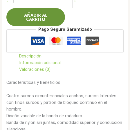
-
+
era:
es:
235/40R18
$330.000.
$263.900.
95WXL
AÑADIR AL
TQ901
CARRITO
cantidad
Pago Seguro Garantizado
Descripción
Información adicional
Valoraciones (0)
Caracteristicas y Beneficios
Cuatro surcos circunferenciales anchos, surcos laterales
con finos surcos y patrón de bloqueo continuo en el
hombro.
Diseño variable de la banda de rodadura.
Banda de nylon sin juntas, comodidad superior y conducción
silenciosa.