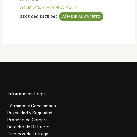
Aplus 245/40R19 98W A607
El
El
AÑADIR AL CARRITO
$
595.000
$
475.900
precio
precio
original
actual
era:
es:
$595.000.
$475.900.
Informacion Legal
Términos y Condiciones
Privacidad y Seguridad
Proceso de Compra
Derecho de Retracto
Tiempos de Entrega