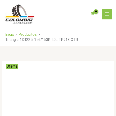
Ir
OTR
al
cantidad
contenido
Inicio
Productos
Triangle 13R22.5 156/153K 20L TR918 OTR
¡Oferta!