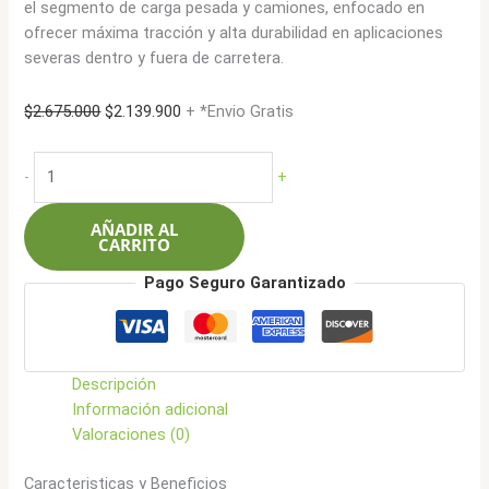
el segmento de carga pesada y camiones, enfocado en
ofrecer máxima tracción y alta durabilidad en aplicaciones
severas dentro y fuera de carretera.
El
El
$
2.675.000
$
2.139.900
+ *Envio Gratis
precio
precio
original
actual
Triangle
-
+
era:
es:
13R22.5
$2.675.000.
$2.139.900.
156/153K
AÑADIR AL
20L
CARRITO
TR918
Pago Seguro Garantizado
OTR
cantidad
Descripción
Información adicional
Valoraciones (0)
Caracteristicas y Beneficios