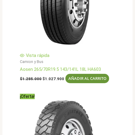
Vista rápida
Camion y Bus
Aosen 265/70R19.5 143/141L 18L HA603
El
El
AÑADIR AL CARRITO
$
1.285.000
$
1.027.900
precio
precio
original
actual
era:
es:
¡Oferta!
$1.285.000.
$1.027.900.