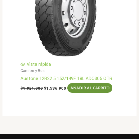
Vista rápida
Camion y Bus
Austone 12R22.5 152/149F 18L ADO305 OTR
El
El
AÑADIR AL CARRITO
$
1.921.000
$
1.536.900
precio
precio
original
actual
era:
es:
$1.921.000.
$1.536.900.