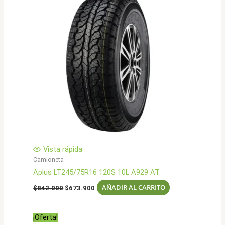
Vista rápida
Camioneta
Aplus LT245/75R16 120S 10L A929 AT
El
El
AÑADIR AL CARRITO
$
842.000
$
673.900
precio
precio
original
actual
era:
es:
¡Oferta!
$842.000.
$673.900.