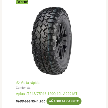
¡Oferta!
$704.000.
$563.900.
Vista rápida
Camioneta
Aplus LT245/75R16 120Q 10L A929 MT
El
El
AÑADIR AL CARRITO
$
677.000
$
541.900
precio
precio