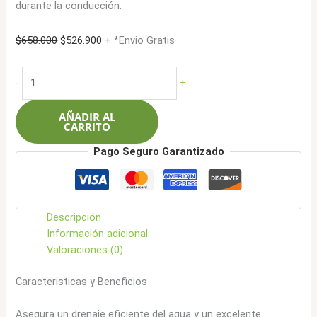
durante la conducción.
El
El
$
658.000
$
526.900
+ *Envio Gratis
precio
precio
original
actual
Aplus
-
+
era:
es:
255/55R18
$658.000.
$526.900.
109V
AÑADIR AL
A607
CARRITO
cantidad
Pago Seguro Garantizado
Descripción
Información adicional
Valoraciones (0)
Caracteristicas y Beneficios
Asegura un drenaje eficiente del agua y un excelente