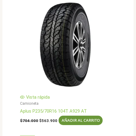
Vista rápida
Camioneta
Aplus P235/70R16 104T A929 AT
El
El
AÑADIR AL CARRITO
$
704.000
$
563.900
precio
precio
original
actual
era:
es: