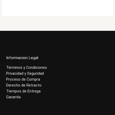
original
actual
era:
es:
$677.000.
$541.900.
Informacion Legal
Términos y Condiciones
Privacidad y Seguridad
Proceso de Compra
Derecho de Retracto
Tiempos de Entrega
Garantía