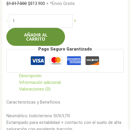
El
El
$
1.017.000
$
813.900
+ *Envio Gratis
precio
precio
original
actual
Boto
-
+
era:
es:
LT245/75R17
$1.017.000.
$813.900.
120Q
AÑADIR AL
10L
CARRITO
X-
Pago Seguro Garantizado
Terrain
BA80+
AT
cantidad
Descripción
Información adicional
Valoraciones (0)
Caracteristicas y Beneficios
Neumático todoterreno SUV/LTR.
Estampado para estabilidad + contacto con el suelo de alta
saturación con excelente tracción.