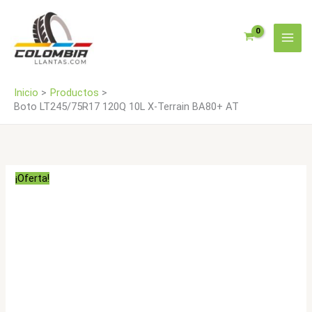
Ir
Terrain
al
BA80+
contenido
AT
cantidad
Inicio
Productos
Boto LT245/75R17 120Q 10L X-Terrain BA80+ AT
¡Oferta!