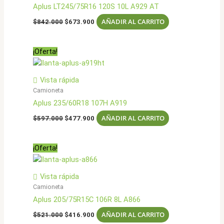
Aplus LT245/75R16 120S 10L A929 AT
El
El
AÑADIR AL CARRITO
$
842.000
$
673.900
precio
precio
original
actual
era:
es:
¡Oferta!
$842.000.
$673.900.
Vista rápida
Camioneta
Aplus 235/60R18 107H A919
El
El
AÑADIR AL CARRITO
$
597.000
$
477.900
precio
precio
original
actual
era:
es:
¡Oferta!
$597.000.
$477.900.
Vista rápida
Camioneta
Aplus 205/75R15C 106R 8L A866
El
El
AÑADIR AL CARRITO
$
521.000
$
416.900
precio
precio