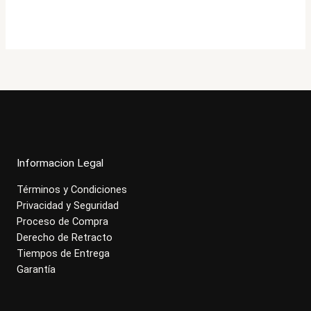
original
actual
era:
es:
$521.000.
$416.900.
Informacion Legal
Términos y Condiciones
Privacidad y Seguridad
Proceso de Compra
Derecho de Retracto
Tiempos de Entrega
Garantía