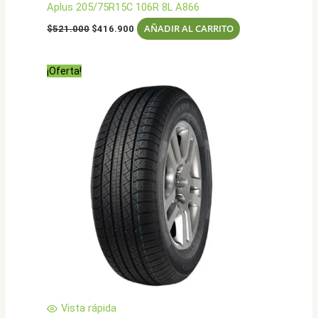
Aplus 205/75R15C 106R 8L A866
El
El
AÑADIR AL CARRITO
$
521.000
$
416.900
precio
precio
original
actual
era:
es:
¡Oferta!
$521.000.
$416.900.
Vista rápida