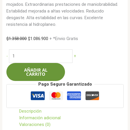
mojados. Extraordinarias prestaciones de maniobrabilidad.
Estabilidad mejorada a altas velocidades. Reducido
desgaste. Alta estabilidad en las curvas. Excelente
resistencia al hidroplaneo.
El
El
$
1.358.000
$
1.086.900
+ *Envio Gratis
precio
precio
original
actual
Kumho
-
+
era:
es:
255/60R17
$1.358.000.
$1.086.900.
106V
AÑADIR AL
Crugen
CARRITO
HP91
Pago Seguro Garantizado
cantidad
Descripción
Información adicional
Valoraciones (0)