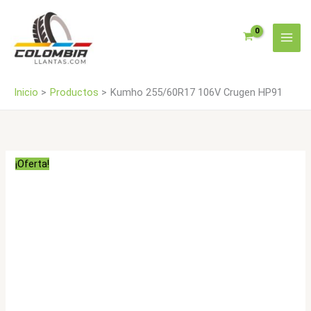
Ir
cantidad
al
contenido
Inicio
Productos
Kumho 255/60R17 106V Crugen HP91
¡Oferta!