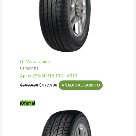
Vista rápida
Camioneta
Aplus 235/60R18 107H A919
El
El
AÑADIR AL CARRITO
$
597.000
$
477.900
precio
precio
original
actual
era:
es:
¡Oferta!
$597.000.
$477.900.