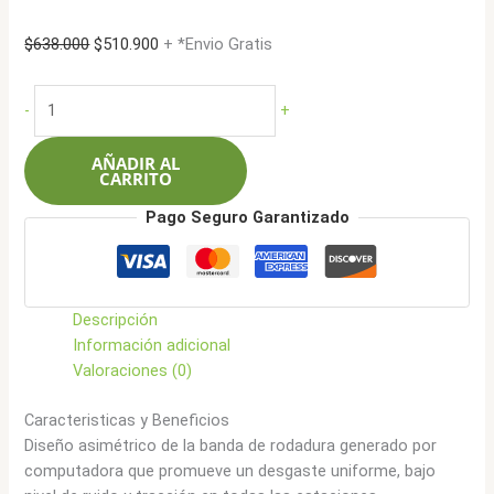
El
El
$
638.000
$
510.900
+ *Envio Gratis
precio
precio
original
actual
Leao
-
+
era:
es:
235/55R17
$638.000.
$510.900.
103WXL
AÑADIR AL
Lion
CARRITO
Sport
Pago Seguro Garantizado
4X4
HP3
cantidad
Descripción
Información adicional
Valoraciones (0)
Caracteristicas y Beneficios
Diseño asimétrico de la banda de rodadura generado por
computadora que promueve un desgaste uniforme, bajo