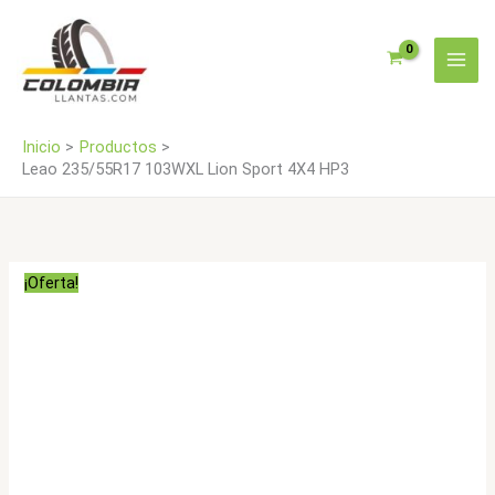
Ir
4X4
al
HP3
contenido
cantidad
Inicio
Productos
Leao 235/55R17 103WXL Lion Sport 4X4 HP3
¡Oferta!