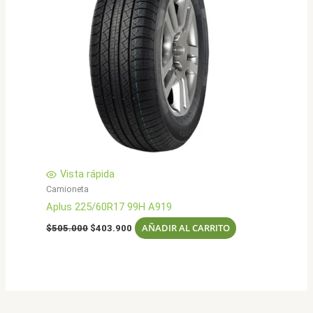
Vista rápida
Camioneta
Aplus 225/60R17 99H A919
El
El
AÑADIR AL CARRITO
$
505.000
$
403.900
precio
precio
original
actual
era:
es:
$505.000.
$403.900.