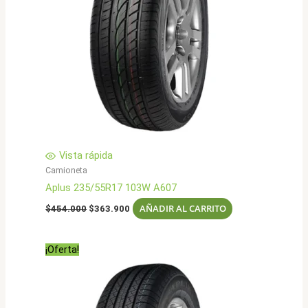
Vista rápida
Camioneta
Aplus 235/55R17 103W A607
El
El
AÑADIR AL CARRITO
$
454.000
$
363.900
precio
precio
original
actual
era:
es:
¡Oferta!
$454.000.
$363.900.