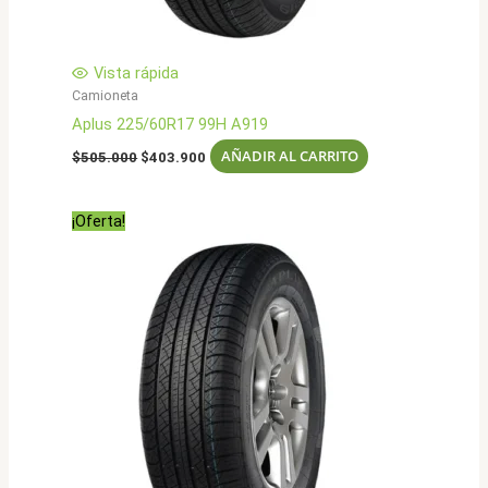
Vista rápida
Camioneta
Aplus 225/60R17 99H A919
El
El
AÑADIR AL CARRITO
$
505.000
$
403.900
precio
precio
original
actual
era:
es:
¡Oferta!
$505.000.
$403.900.