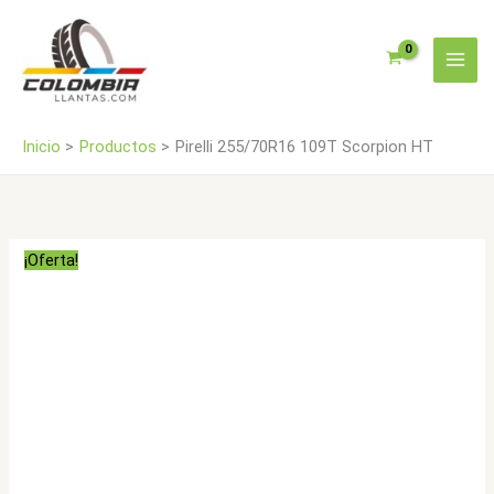
Ir
cantidad
al
contenido
Inicio
Productos
Pirelli 255/70R16 109T Scorpion HT
¡Oferta!