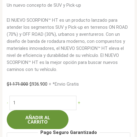
Un nuevo concepto de SUV y Pick-up
El NUEVO SCORPION™ HT es un producto lanzado para
atender los segmentos SUV y Pick-up en terrenos ON ROAD
(70%) y OFF ROAD (30%), urbanos y aventureros. Con un
diseño de banda de rodadura moderno, con compuestos y
materiales innovadores, el NUEVO SCORPION™ HT eleva el
nivel de eficiencia y durabilidad de su vehículo. El NUEVO
SCORPION™ HT es la mejor opción para buscar nuevos
caminos con tu vehículo.
El
El
$
1.171.000
$
936.900
+ *Envio Gratis
precio
precio
original
actual
Pirelli
-
+
era:
es:
255/70R16
$1.171.000.
$936.900.
109T
AÑADIR AL
Scorpion
CARRITO
HT
Pago Seguro Garantizado
cantidad