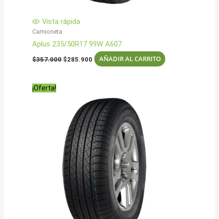
Vista rápida
Camioneta
Aplus 235/50R17 99W A607
El
El
AÑADIR AL CARRITO
$
357.000
$
285.900
precio
precio
original
actual
era:
es:
¡Oferta!
$357.000.
$285.900.