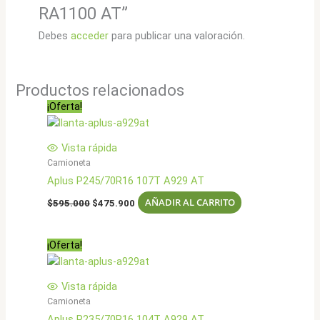
RA1100 AT”
Debes
acceder
para publicar una valoración.
Productos relacionados
¡Oferta!
Vista rápida
Camioneta
Aplus P245/70R16 107T A929 AT
El
El
AÑADIR AL CARRITO
$
595.000
$
475.900
precio
precio
original
actual
era:
es:
¡Oferta!
$595.000.
$475.900.
Vista rápida
Camioneta
Aplus P235/70R16 104T A929 AT