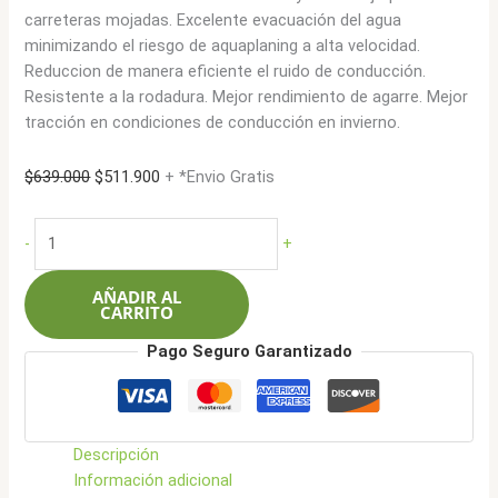
carreteras mojadas. Excelente evacuación del agua
minimizando el riesgo de aquaplaning a alta velocidad.
Reduccion de manera eficiente el ruido de conducción.
Resistente a la rodadura. Mejor rendimiento de agarre. Mejor
tracción en condiciones de conducción en invierno.
El
El
$
639.000
$
511.900
+ *Envio Gratis
precio
precio
original
actual
Roadcruza
-
+
era:
es:
235/60R17
$639.000.
$511.900.
106HXL
AÑADIR AL
RA1100
CARRITO
AT
Pago Seguro Garantizado
cantidad
Descripción
Información adicional