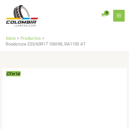
Ir
cantidad
al
contenido
Inicio
Productos
Roadcruza 235/60R17 106HXL RA1100 AT
¡Oferta!